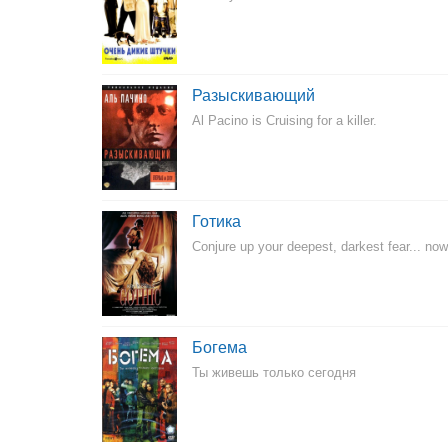
Разыскивающий
Al Pacino is Cruising for a killer.
Готика
Conjure up your deepest, darkest fear... now c
Богема
Ты живешь только сегодня