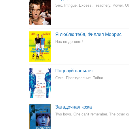
Sex. Intrigue. Excess. Treachery. Power. O
Я люблю тебя, Филлип Моррис
Нас не догонят!
Поцелуй навылет
Секс. Преступление. Тайна
Загадочная кожа
Two boys. One can't remember. The other can