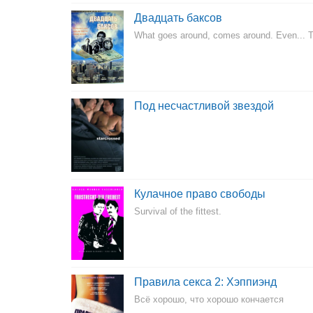
Двадцать баксов
What goes around, comes around. Even... 
Под несчастливой звездой
Кулачное право свободы
Survival of the fittest.
Правила секса 2: Хэппиэнд
Всё хорошо, что хорошо кончается