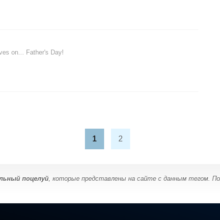
ves on... Father's Day!
1
2
льный поцелуй
, которые представлены на сайте с данным тегом. По