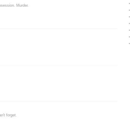
bsession. Murder.
't forget.