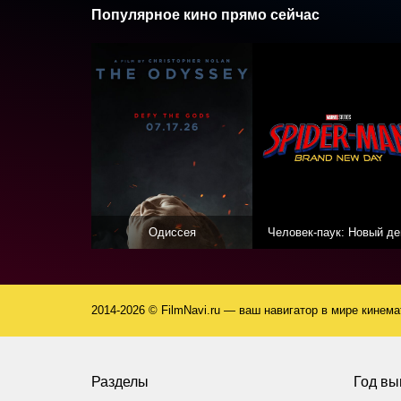
Популярное кино прямо сейчас
Одиссея
Человек-паук: Новый де
2014-2026 © FilmNavi.ru — ваш навигатор в мире кинем
Разделы
Год вы