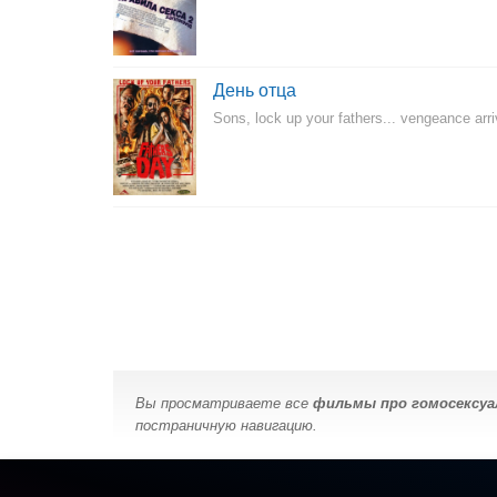
День отца
Sons, lock up your fathers... vengeance arri
Вы просматриваете все
фильмы про гомосексуа
постраничную навигацию.