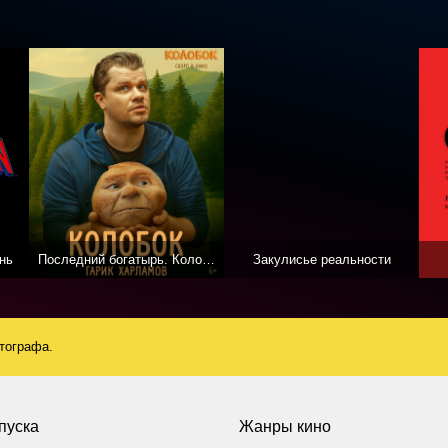
нь
Последний богатырь. Колобок
Закулисье реальности
атографа.
пуска
Жанры кино