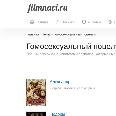
Главная
Новинки
Фильмы
С
Главная
›
Темы
›
Гомосексуальный поцелуй
Гомосексуальный поцел
Полный список кино, фильмов и сериалов, которые был
Александр
Судьба благоволит храбрым
Тюдоры