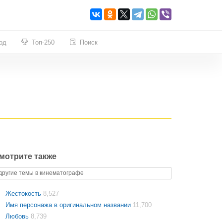
од
Топ-250
Поиск
мотрите также
другие темы в кинематографе
Жестокость
8,527
Имя персонажа в оригинальном названии
11,700
Любовь
8,739