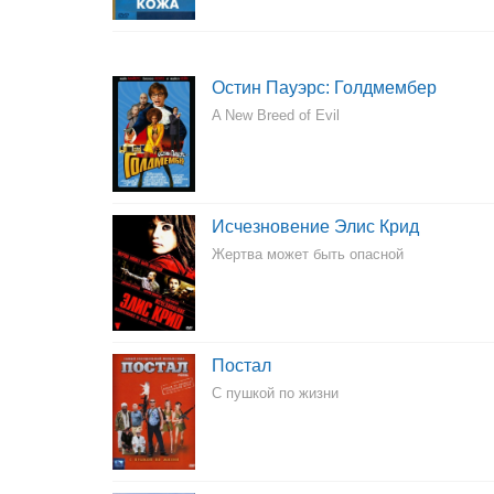
Остин Пауэрс: Голдмембер
A New Breed of Evil
Исчезновение Элис Крид
Жертва может быть опасной
Постал
С пушкой по жизни