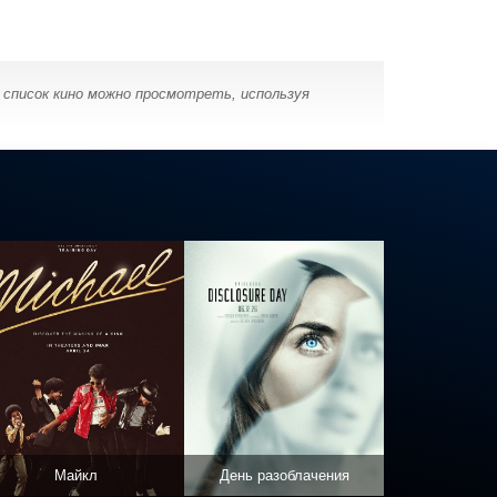
 список кино можно просмотреть, используя
Майкл
День разоблачения