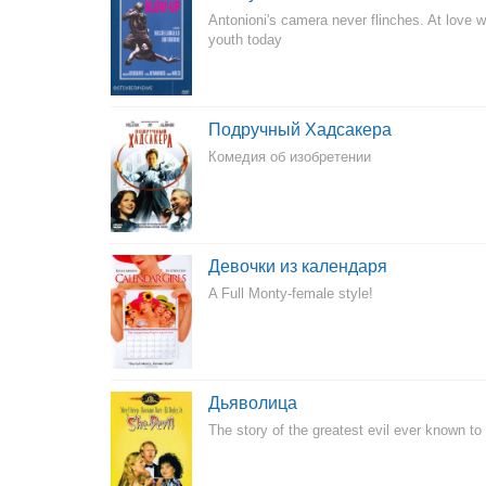
Antonioni's camera never flinches. At love 
youth today
Подручный Хадсакера
Комедия об изобретении
Девочки из календаря
A Full Monty-female style!
Дьяволица
The story of the greatest evil ever known to