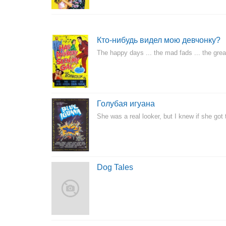
Кто-нибудь видел мою девчонку?
The happy days ... the mad fads ... the grea
Голубая игуана
She was a real looker, but I knew if she got
Dog Tales