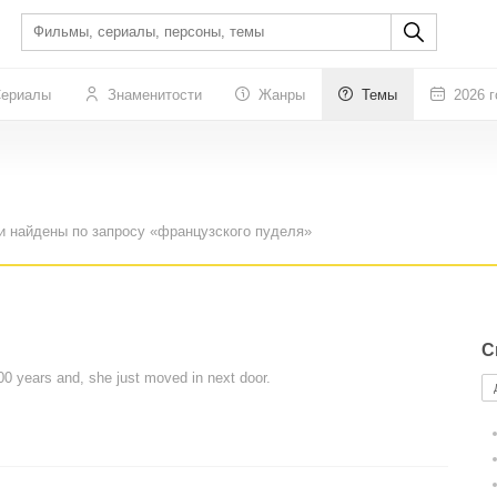
ериалы
Знаменитости
Жанры
Темы
2026 г
и найдены по запросу «французского пуделя»
С
200 years and, she just moved in next door.