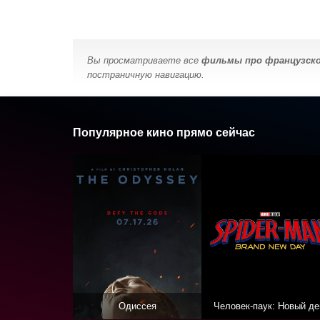
Вы просматриваете все
фильмы про французско
постраничную навигацию.
Популярное кино прямо сейчас
Одиссея
Человек-паук: Новый де