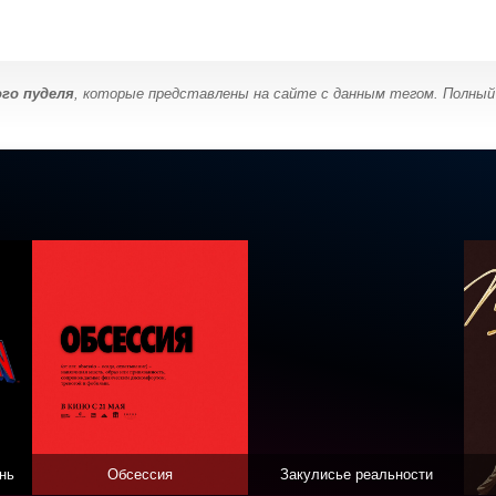
го пуделя
, которые представлены на сайте с данным тегом. Полный
нь
Обсессия
Закулисье реальности