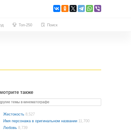
од
Топ-250
Поиск
мотрите также
другие темы в кинематографе
Жестокость
8,527
Имя персонажа в оригинальном названии
11,700
Любовь
8,739