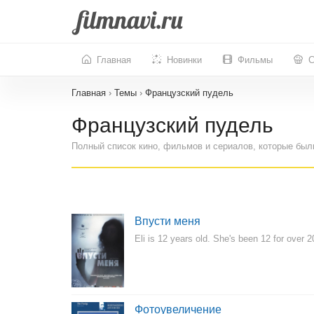
Главная
Новинки
Фильмы
С
Главная
›
Темы
›
Французский пудель
Французский пудель
Полный список кино, фильмов и сериалов, которые был
Впусти меня
Eli is 12 years old. She's been 12 for over 
Фотоувеличение