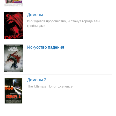
Демоны
И сбудется пророчество, и станут города вам
гробницами...
Искусство падения
Демоны 2
The Ultimate Horror Exerience!