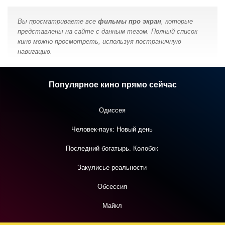
Вы просматриваете все
фильмы про экран
, которые
представлены на сайте с данным тегом. Полный список
кино можно просмотреть, используя постраничную
навигацию.
Популярное кино прямо сейчас
Одиссея
Человек-паук: Новый день
Последний богатырь. Колобок
Закулисье реальности
Обсессия
Майкл