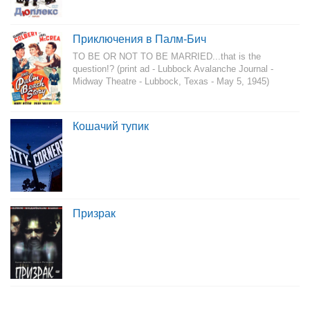
Приключения в Палм-Бич
TO BE OR NOT TO BE MARRIED...that is the
question!? (print ad - Lubbock Avalanche Journal -
Midway Theatre - Lubbock, Texas - May 5, 1945)
Кошачий тупик
Призрак