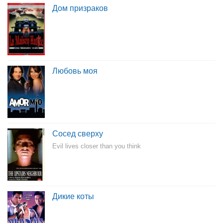
Дом призраков
Любовь моя
Сосед сверху
Evil lives closer than you think
Дикие коты