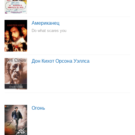
Американец
Do what scares you
Дон Кихот Орсона Уэллса
Огонь