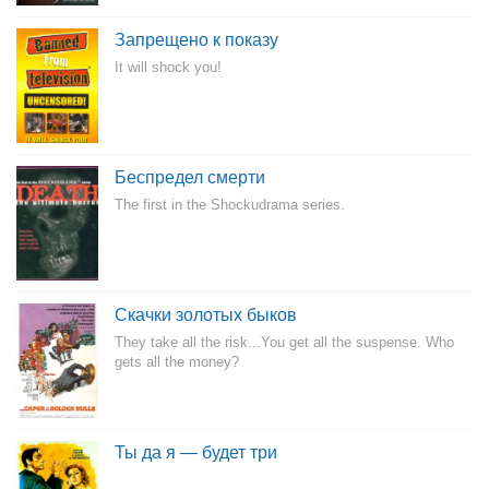
Запрещено к показу
It will shock you!
Беспредел смерти
The first in the Shockudrama series.
Скачки золотых быков
They take all the risk...You get all the suspense. Who
gets all the money?
Ты да я — будет три