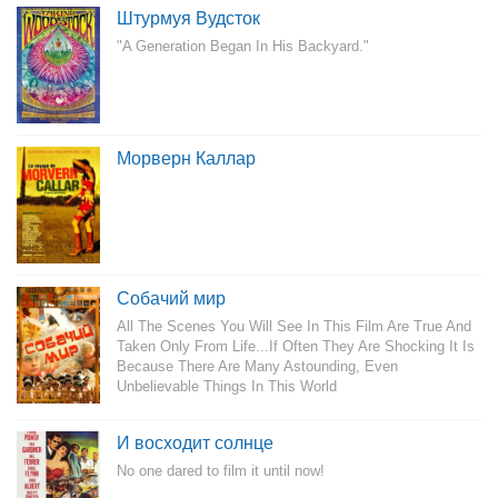
Штурмуя Вудсток
"A Generation Began In His Backyard."
Морверн Каллар
Собачий мир
All The Scenes You Will See In This Film Are True And
Taken Only From Life...If Often They Are Shocking It Is
Because There Are Many Astounding, Even
Unbelievable Things In This World
И восходит солнце
No one dared to film it until now!