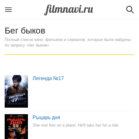
Бег быков
Полный список кино, фильмов и сериалов, которые были найдены
по запросу «бег быков»
Легенда №17
Рыцарь дня
She met him on a plane. He'll take her for a ride.