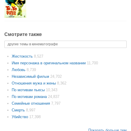
Смотрите также
другие темы в кинематографе
Жестокость
8,527
Имя персонажа в оригинальном названии
11,700
Любовь
8,739
Независимый фильм
24,702
Отношения мужа и жены
8,362
По мотивам пьесы
10,343
По мотивам романа
24,837
Семейные отношения
7,797
Смерть
8,997
Убийство
17,398
Показать больше тем