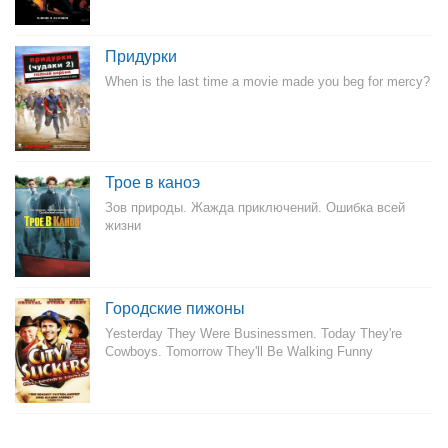
Придурки
When is the last time a movie made you beg for mercy?
Трое в каноэ
Зов природы. Жажда приключений. Ошибка всей
жизни
Городские пижоны
Yesterday They Were Businessmen. Today They're
Cowboys. Tomorrow They'll Be Walking Funny