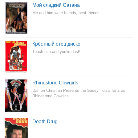
Мой сладкий Сатана
Me and him were friends, best friends...
Крёстный отец диско
Touch him and you're dust!
Rhinestone Cowgirls
Damon Christian Presents the Sassy Tulsa Tarts as
Rhinestone Cowgirls
Death Drug