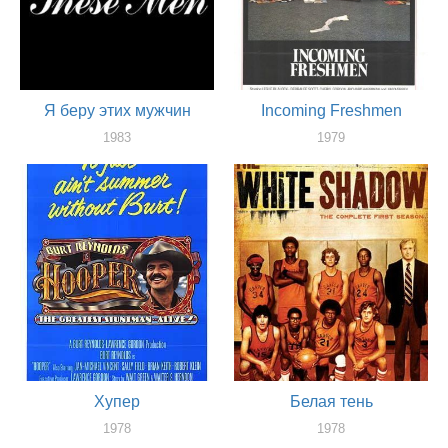
Я беру этих мужчин
Incoming Freshmen
1983
1979
актер
актер
Хупер
Белая тень
1978
1978
актер
актер