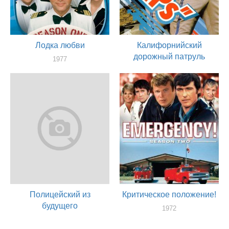
Лодка любви
Калифорнийский
дорожный патруль
1977
актер
1977
актер
Полицейский из
Критическое положение!
будущего
1972
актер
1976
актер