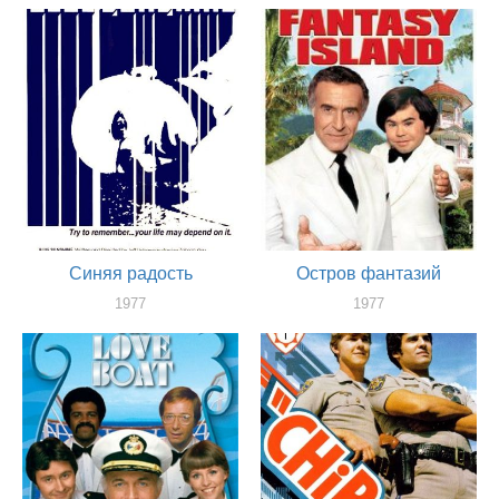
Синяя радость
Остров фантазий
1977
1977
актер
актер