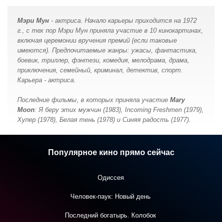
Мэри Мун
- актриса. Начало карьеры приходится на 1972
г., с тех пор Мэри Мун принялa участие в 10 кинокартинах,
включая церемонии вручения премий (если таковые
имеются). Предпочитаемые жанры: ужасы, фантастика,
боевик, триллер, фэнтези, комедия, мелодрама, драма,
приключения, семейный, криминал, детектив, спорт.
Карьера - актриса.
Последние фильмы, в которых принялa участие
Mary
Moon
: Я беру этих мужчин (1983), Incoming Freshmen (1979),
Хупер (1978), Белая тень (1978) и Синяя радость (1977).
Популярное кино прямо сейчас
Одиссея
Человек-паук: Новый день
Последний богатырь. Колобок