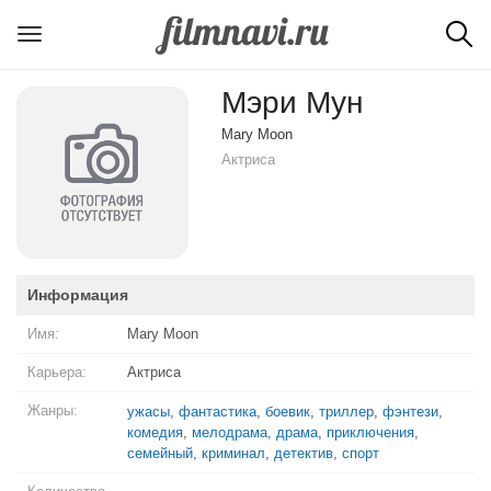
Мэри Мун
Mary Moon
Актриса
Информация
Имя:
Mary Moon
Карьера:
Актриса
Жанры:
ужасы
,
фантастика
,
боевик
,
триллер
,
фэнтези
,
комедия
,
мелодрама
,
драма
,
приключения
,
семейный
,
криминал
,
детектив
,
спорт