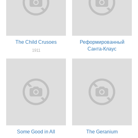
The Child Crusoes
Реформированный
Санта-Клаус
1911
актер
1911
актер
Some Good in All
The Geranium