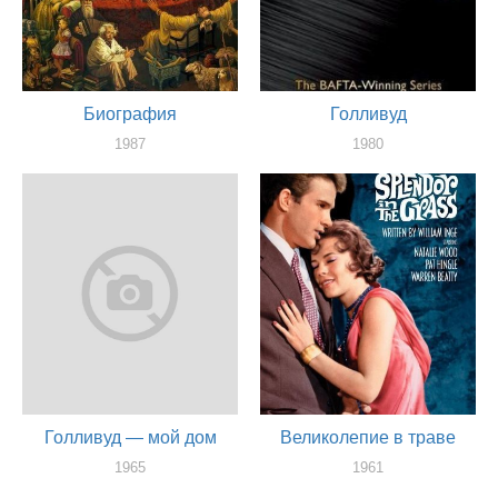
Биография
Голливуд
1987
1980
актер
актер
Голливуд — мой дом
Великолепие в траве
1965
1961
актер
актер