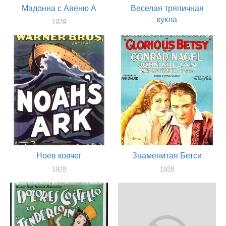
Мадонна с Авеню А
Веселая тряпичная
кукла
1929
актер
1929
актер
Ноев ковчег
Знаменитая Бетси
1928
1928
актер
актер