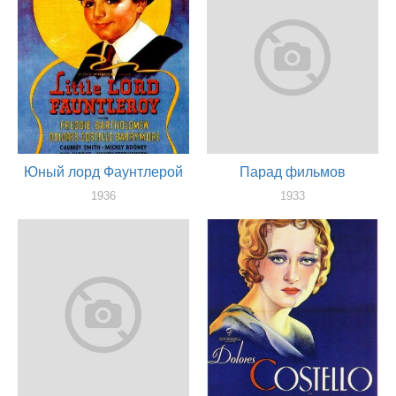
Юный лорд Фаунтлерой
Парад фильмов
1936
1933
актер
актер