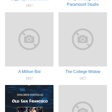
Paramount Studio
1927
актер
1927
актер
A Million Bid
The College Widow
1927
1927
актер
актер