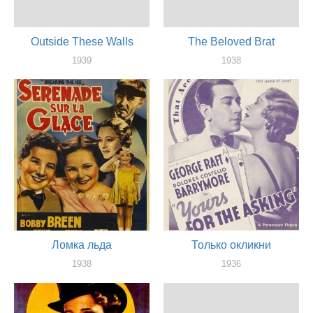
Outside These Walls
The Beloved Brat
1939
1938
актер
актер
Ломка льда
Только окликни
1938
1936
актер
актер