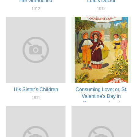
Her Grandchild
Lulu's Doctor
1912
1912
актер
актер
His Sister's Children
Consuming Love; or, St.
Valentine's Day in
1911
Greenaway Land
актер
1911
актер