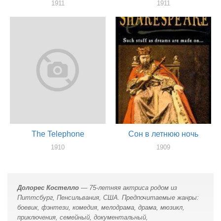
1911
1911
актер
актер
The Telephone
Сон в летнюю ночь
1910
1909
актер
актер
Долорес Костелло
— 75-летняя актриса родом из
Питтсбург, Пенсильвания, США. Предпочитаемые жанры:
боевик, фэнтези, комедия, мелодрама, драма, мюзикл,
приключения, семейный, документальный,