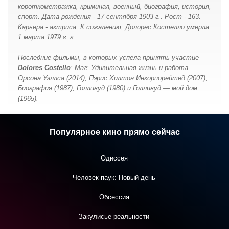
короткометражка, криминал, военный, биография, история,
спорт. Дата рождения - 17 сентября 1903 г.. Рост - 163.
Карьера - актриса. К сожалению, Долорес Костелло умерла
1 марта 1979 г. г.
Последние фильмы, в которых успелa принять участие
Dolores Costello
: Маг: Удивительная жизнь и работа
Орсона Уэллса (2014), Пэрис Хилтон Инкорпорейтед (2007),
Биография (1987), Голливуд (1980) и Голливуд — мой дом
(1965).
Популярное кино прямо сейчас
Одиссея
Человек-паук: Новый день
Обсессия
Закулисье реальности