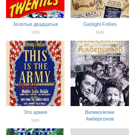
Золотые двадцатые
Gaslight Follies
1950
1945
актер
актер
Это армия
Великолепие
Амберсонов
1943
актер
1942
актер