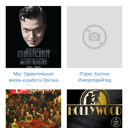
Маг: Удивительная
Пэрис Хилтон
жизнь и работа Орсона
Инкорпорейтед
Уэллса
2007
актер
2014
актер