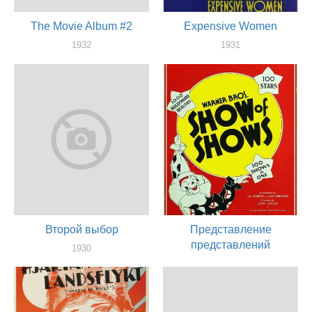
The Movie Album #2
Expensive Women
1932
1931
актер
актер
Второй выбор
Представление
представлений
1930
актер
1929
актер