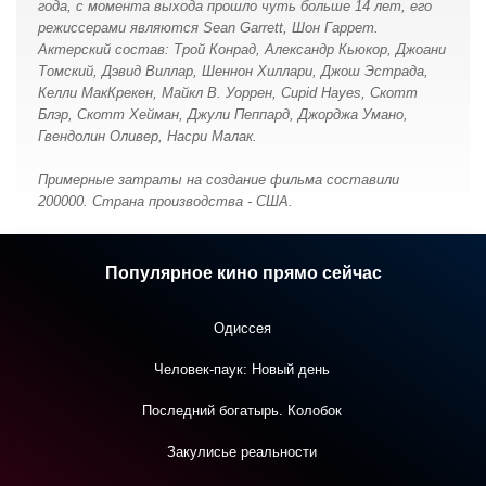
года, с момента выхода прошло чуть больше 14 лет, его
режиссерами являются Sean Garrett, Шон Гаррет.
Актерский состав: Трой Конрад, Александр Кьюкор, Джоани
Томский, Дэвид Виллар, Шеннон Хиллари, Джош Эстрада,
Келли МакКрекен, Майкл В. Уоррен, Cupid Hayes, Скотт
Блэр, Скотт Хейман, Джули Пеппард, Джорджа Умано,
Гвендолин Оливер, Насри Малак.
Примерные затраты на создание фильма составили
200000. Страна производства - США.
Популярное кино прямо сейчас
Одиссея
Человек-паук: Новый день
Последний богатырь. Колобок
Закулисье реальности