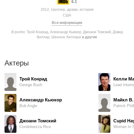
6.1
2012, триллер, драма, история
США
Вся информация
В ролях: Трой Конрад, Александр Кьюкор, Джоани Томский, Дэвид
Виллар, Шеннон Хиллари
и другие
Актеры
Трой Конрад
Келли Ма
George Bush
Lead Interro
Александр Кьюкор
Майкл В.
Bob Angle
Patrick Phil
Джоани Томский
Cupid Ha
Condoleezza Rice
Woman In S