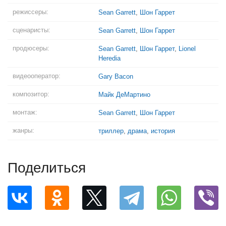
режиссеры:
Sean Garrett
,
Шон Гаррет
сценаристы:
Sean Garrett
,
Шон Гаррет
продюсеры:
Sean Garrett
,
Шон Гаррет
,
Lionel
Heredia
видеооператор:
Gary Bacon
композитор:
Майк ДеМартино
монтаж:
Sean Garrett
,
Шон Гаррет
жанры:
триллер
,
драма
,
история
Поделиться