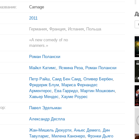
название:
Carnage
Д
2011
Германия
,
Франция
,
Испания
,
Польша
«A new comedy of no
manners.»
Роман Полански
Майкл Катимс
,
Ясмина Реза
,
Роман Полански
Петр Райш
,
Саид Бен Саид
,
Оливер Бербен
,
Фридерик Блум
,
Мариса Фернандес
Арментерос
,
Ева Гарридо
,
Мартин Мошкович
,
Хавьер Мендес
,
Хауме Роурес
ор:
Павел Эдельман
Александр Деспла
Жан-Мишель Дюкурти
,
Аньес Демего
,
Дин
Тавуларис
,
Милена Канонеро
,
Фрэнки Дьяго