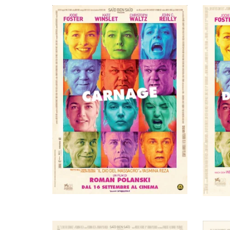
Художник
Фрэнки Дьяго
Художник
Эрве де Люз
Монтажер