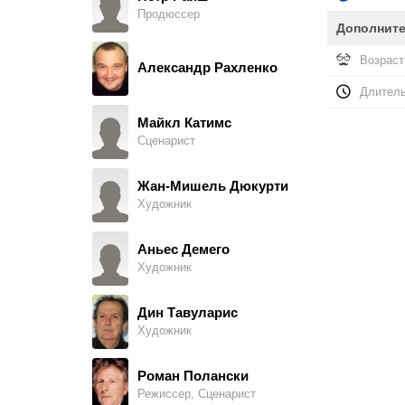
Продюссер
Алексис Кендрик
Дополнит
Jogger, озвучка, в титрах не указан
Возраст
Александр Рахленко
Длитель
Майкл Катимс
Сценарист
Жан-Мишель Дюкурти
Художник
Аньес Демего
Художник
Дин Тавуларис
Художник
Роман Полански
Режиссер, Сценарист