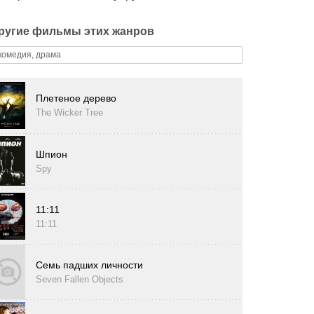
ругие фильмы этих жанров
комедия, драма
Плетеное дерево
The Wicker Tree
Шпион
Spy
11:11
11:11
Семь падших личности
Seven Fallen Objects