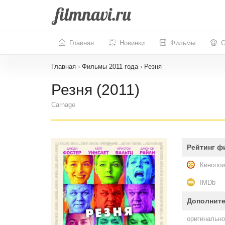
Главная
Новинки
Фильмы
С
Главная
›
Фильмы 2011 года
›
Резня
Резня (2011)
Carnage
Рейтинг ф
Кинопои
IMDb
Дополнит
оригинально