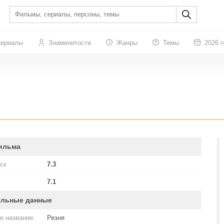
ериалы
Знаменитости
Жанры
Темы
2026 г
ильма
ск
7.3
7.1
ельные данные
е название:
Резня