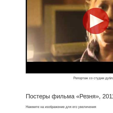
Хавьер Мендес
Продюссер
Хауме Роурес
Продюссер
Сергей Козин
Ясмина Реза
Сценарист
Павел Эдельман
Оператор
Репортаж со студии дубл
Александр Деспла
Постеры фильма «Резня», 201
Композитор
Нажмите на изображение для его увеличения
Милена Канонеро