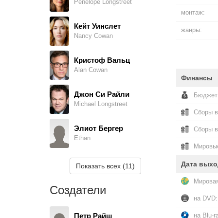
Penelope Longstreet
монтаж:
Кейт Уинслет
жанры:
Nancy Cowan
Кристоф Вальц
Alan Cowan
Финансы
Джон Си Райли
Бюджет
Michael Longstreet
Сборы в
Элиот Бергер
Сборы 
Ethan
Мировые
Джозеф Резвин
Дата выхо
Показать всех (11)
Walter, озвучка (в титрах: Joe Rezwin)
Мировая
Создатели
Джули Адамс
на DVD:
Secretary, озвучка
на Blu-r
Петр Райш