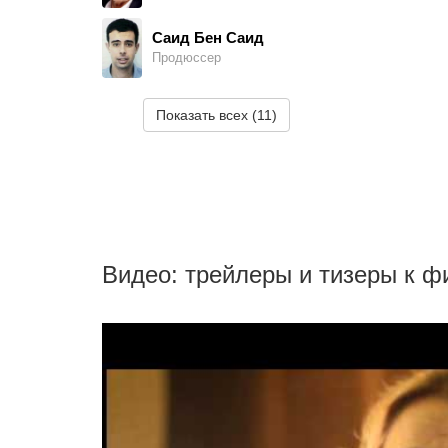
Саид Бен Саид
Продюссер
Оливер Бербен
Показать всех (11)
Продюссер
Фридерик Блум
Продюссер
Мариса Фернандес Арментерос
Продюссер
Видео: трейлеры и тизеры к ф
Ева Гарридо
Продюссер
Мартин Мошкович
Продюссер