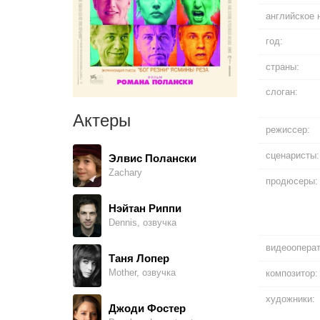
английское 
год:
страны:
слоган:
Актеры
режиссер:
сценаристы:
Элвис Полански
Zachary
продюсеры:
Нэйтан Риппи
Dennis, озвучка
видеооперат
Таня Лопер
Mother, озвучка
композитор:
художники:
Джоди Фостер