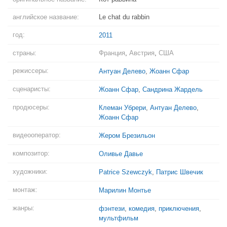
английское название:
Le chat du rabbin
год:
2011
страны:
Франция
,
Австрия
,
США
режиссеры:
Антуан Делево
,
Жоанн Сфар
сценаристы:
Жоанн Сфар
,
Сандрина Жардель
продюсеры:
Клеман Убрери
,
Антуан Делево
,
Жоанн Сфар
видеооператор:
Жером Брезильон
композитор:
Оливье Давье
художники:
Patrice Szewczyk
,
Патрис Швечик
монтаж:
Марилин Монтье
жанры:
фэнтези
,
комедия
,
приключения
,
мультфильм