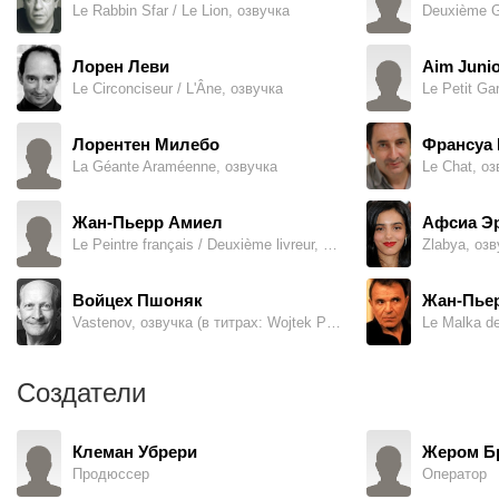
Le Rabbin Sfar / Le Lion, озвучка
Deuxième G
Лорен Леви
Aim Juni
Le Circonciseur / L'Âne, озвучка
Le Petit Ga
Лорентен Милебо
Франсуа
La Géante Araméenne, озвучка
Le Chat, оз
Жан-Пьерр Амиел
Афсиа Э
Le Peintre français / Deuxième livreur, озвучка
Zlabya, озв
Войцех Пшоняк
Жан-Пье
Vastenov, озвучка (в титрах: Wojtek Pszoniak)
Le Malka de
Создатели
Клеман Убрери
Жером Б
Продюссер
Оператор