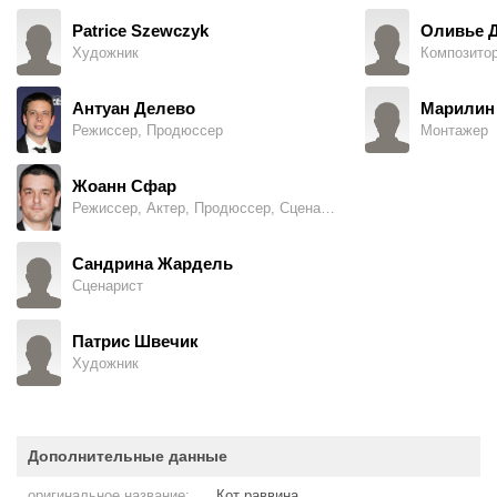
Patrice Szewczyk
Оливье 
Художник
Композито
Антуан Делево
Марилин
Режиссер, Продюссер
Монтажер
Жоанн Сфар
Режиссер, Актер, Продюссер, Сценарист
Сандрина Жардель
Сценарист
Патрис Швечик
Художник
Дополнительные данные
оригинальное название:
Кот раввина