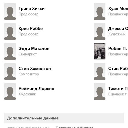
Трина Хикки
Хуан Мо
Продюссер
Продюссер
Крис Риббе
Джесси О
Продюссер
Художник
Эдди Маталон
Робин П.
Сценарист
Продюссер
Стив Хэмилтон
Стив Роб
Композитор
Продюссер
Рэймонд Лоренц
Тимоти П
Художник
Сценарист
Дополнительные данные