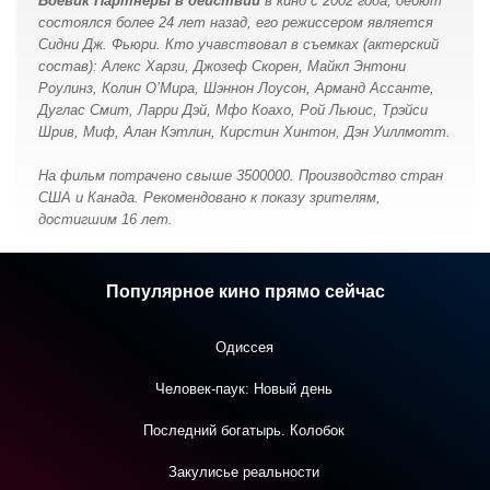
Боевик Партнеры в действии
в кино с 2002 года, дебют
состоялся более 24 лет назад, его режиссером является
Сидни Дж. Фьюри. Кто учавствовал в съемках (актерский
состав): Алекс Харзи, Джозеф Скорен, Майкл Энтони
Роулинз, Колин О’Мира, Шэннон Лоусон, Арманд Ассанте,
Дуглас Смит, Ларри Дэй, Мфо Коахо, Рой Льюис, Трэйси
Шрив, Миф, Алан Кэтлин, Кирстин Хинтон, Дэн Уиллмотт.
На фильм потрачено свыше 3500000. Производство стран
США и Канада. Рекомендовано к показу зрителям,
достигшим 16 лет.
Популярное кино прямо сейчас
Одиссея
Человек-паук: Новый день
Последний богатырь. Колобок
Закулисье реальности