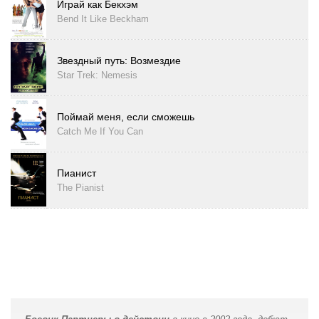
Играй как Бекхэм
Bend It Like Beckham
Звездный путь: Возмездие
Star Trek: Nemesis
Поймай меня, если сможешь
Catch Me If You Can
Пианист
The Pianist