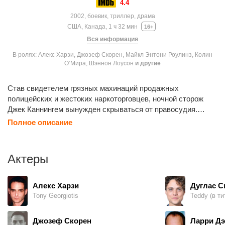
4.4
2002, боевик, триллер, драма
США, Канада, 1 ч 32 мин
16+
Вся информация
В ролях: Алекс Харзи, Джозеф Скорен, Майкл Энтони Роулинз, Колин
О’Мира, Шэннон Лоусон
и другие
Став свидетелем грязных махинаций продажных
полицейских и жестоких наркоторговцев, ночной сторож
Джек Каннингем вынужден скрываться от правосудия.
Молодой парень Тэд, любитель острых ощущений, прячет
Полное описание
раненого Джека у себя в подвале, надеясь получить за него
выкуп, но вскоре понимает, что теперь только он в силах
помочь невинному человеку оправдаться в глазах закона.
Актеры
Рискуя жизнью, друзья начинают опасную игру с
преступниками, чтобы любой ценой вывести их на чистую
воду…
Алекс Харзи
Дуглас С
Tony Georgiotis
Teddy (в ти
Джозеф Скорен
Ларри Дэ