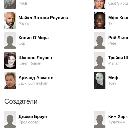
Pauli
Capt Spiott
Майкл Энтони Роулинз
Мфо Коа
Manny
Ty
Колин О’Мира
Рой Лью
Cop
Pete
Шэннон Лоусон
Трэйси 
Karen Roman
Mariann
Арманд Ассанте
Миф
Jack Cunningham
Joey
Создатели
Джэми Браун
Ким Харк
Продюссер
Художник