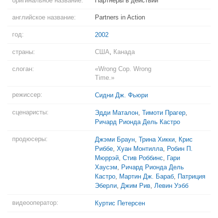
оригинальное название:
Партнеры в действии
английское название:
Partners in Action
год:
2002
страны:
США
,
Канада
слоган:
«Wrong Cop. Wrong
Time.»
режиссер:
Сидни Дж. Фьюри
сценаристы:
Эдди Маталон
,
Тимоти Прагер
,
Ричард Рионда Дель Кастро
продюсеры:
Джэми Браун
,
Трина Хикки
,
Крис
Риббе
,
Хуан Монтилла
,
Робин П.
Мюррэй
,
Стив Роббинс
,
Гари
Хаусэм
,
Ричард Рионда Дель
Кастро
,
Мартин Дж. Бараб
,
Патриция
Эберли
,
Джим Рив
,
Левин Уэбб
видеооператор:
Куртис Петерсен