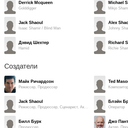
Derrick Mcqueen
Michael S
Golddigger
Mikjo Sham
Jack Shaoul
Alex Shao
Isaac Shamir / Blind Man
Johnny Sha
Дэвид Шехтер
Richard S
Hamid
Richie Sham
Создатели
Майк Ричардсон
Ted Maso
Режиссер, Продюссер
Композито
Jack Shaoul
Блэйн Б
Режиссер, Продюссер, Сценарист, Актер
Оператор
Билл Бурк
Джо Пан
Продюссер
Актер, Пр