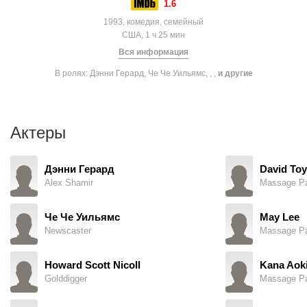
1.6
1993, комедия, семейный
США, 1 ч 25 мин
Вся информация
В ролях: Дэнни Герард, Че Че Уильямс, , ,
и другие
Актеры
Дэнни Герард
David Toy
Alex Shamir
Massage Pa
Че Че Уильямс
May Lee
Newscaster
Massage Par
Howard Scott Nicoll
Kana Aok
Golddigger
Massage Par