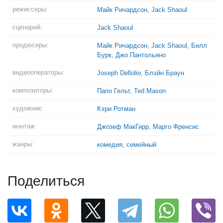
режиссеры:
Майк Ричардсон
,
Jack Shaoul
сценарий:
Jack Shaoul
продюсеры:
Майк Ричардсон
,
Jack Shaoul
,
Билл
Бурк
,
Джо Пантольяно
видеооператоры:
Joseph Dellolio
,
Блэйн Браун
композиторы:
Папо Гельт
,
Ted Mason
художник:
Кэри Ротман
монтаж:
Джозеф МакГирр
,
Марго Френсис
жанры:
комедия
,
семейный
Поделиться