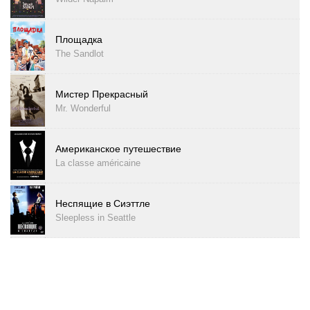
Площадка
The Sandlot
Мистер Прекрасный
Mr. Wonderful
Американское путешествие
La classe américaine
Неспящие в Сиэттле
Sleepless in Seattle