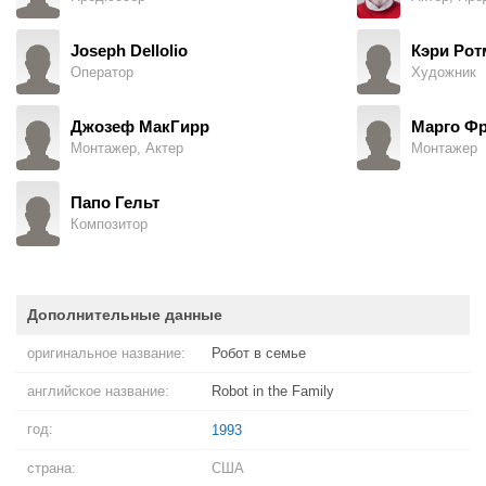
Joseph Dellolio
Кэри Рот
Оператор
Художник
Джозеф МакГирр
Марго Ф
Монтажер, Актер
Монтажер
Папо Гельт
Композитор
Дополнительные данные
оригинальное название:
Робот в семье
английское название:
Robot in the Family
год:
1993
страна:
США