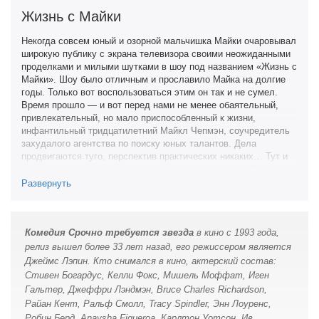
Жизнь с Майки
Некогда совсем юный и озорной мальчишка Майки очаровывал
широкую публику с экрана телевизора своими неожиданными
проделками и милыми шутками в шоу под названием «Жизнь с
Майки». Шоу было отличным и прославило Майка на долгие
годы. Только вот воспользоваться этим он так и не сумел.
Время прошло — и вот перед нами не менее обаятельный,
привлекательный, но мало приспособленный к жизни,
инфантильный тридцатилетний Майкл Чепмэн, соучредитель
захудалого агентства по поиску юных талантов. Дела
продвигаются туго, перспектив практических никаких… Тут и
появляется маленькое десятилетнее чудо по имени Энджи.
Эта девчушка с весьма сомнительной репутацией, способная с
Развернуть
ходу очаровать окружающих и выкрутиться из любой
ситуации, дает второй шанс не только агентству, но и самому
Майклу. Такова завязка истории о дружбе между Майклом и
Комедия Срочно требуется звезда
в кино с 1993 года,
Энджи, истории достаточно трогательной, ведь они в конечном
итоге помогают друг другу не только справиться с
релиз вышел более 33 лет назад, его режиссером является
неприятностями, но и вдохновиться на новую жизнь, полную
Джеймс Лэпин. Кто снимался в кино, актерский состав:
надежд и стремлений.
Стивен Богардус, Келли Фокс, Мишель Моффат, Иген
Гальтер, Джеффри Лэндмэн, Bruce Charles Richardson,
Фильм с незамысловатым сюжетом, прекрасно подобранными
Райан Кент, Ральф Смолл, Tracy Spindler, Энн Лоуренс,
актерами и неповторимой атмосферой 90-х годов в конечном
итоге вышел каким-то однобоким и оттого вялотекущим. Нет
Робин Берд, Anaysha Figueroa, Карлтон Уотсон, Ив