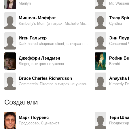
Marilyn
Mr. Wasse
Мишель Моффат
Tracy Spi
Kimberly's Mom (в титрах: Michelle Moffett)
Cynthia
Иген Гальтер
Энн Лоур
Dark-haired chapman client, в титрах не указан
Concerned
Джеффри Лэндмэн
Робин Б
Singer, в титрах не указан
Bambi
Bruce Charles Richardson
Anaysha 
Commercial Director, в титрах не указан
Kimberly D
Создатели
Марк Лоуренс
Тери Шв
Продюссер, Сценарист
Продюссер