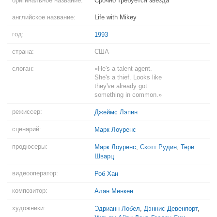
оригинальное название:
Срочно требуется звезда
английское название:
Life with Mikey
год:
1993
страна:
США
слоган:
«He's a talent agent.
She's a thief. Looks like
they've already got
something in common.»
режиссер:
Джеймс Лэпин
сценарий:
Марк Лоуренс
продюсеры:
Марк Лоуренс
,
Скотт Рудин
,
Тери
Шварц
видеооператор:
Роб Хан
композитор:
Алан Менкен
художники:
Эдрианн Лобел
,
Дэннис Девенпорт
,