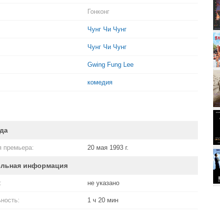
Гонконг
Чунг Чи Чунг
Чунг Чи Чунг
Gwing Fung Lee
комедия
да
 премьера:
20 мая 1993 г.
ельная информация
:
не указано
ность:
1 ч 20 мин