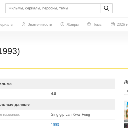
ериалы
Знаменитости
Жанры
Темы
2026 г
1993)
Д
ильма
4.8
ельные данные
е название:
Sing gip Lan Kwai Fong
1993