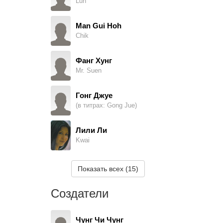
Lun
Man Gui Hoh
Chik
Фанг Хунг
Mr. Suen
Гонг Джуе
(в титрах: Gong Jue)
Лили Ли
Kwai
Чи Так Лью
Показать всех (15)
Cocktail barmaid
Создатели
Рэна Отомо
Fong
Чунг Чи Чунг