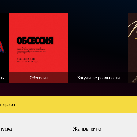
нь
Обсессия
Закулисье реальности
атографа.
пуска
Жанры кино