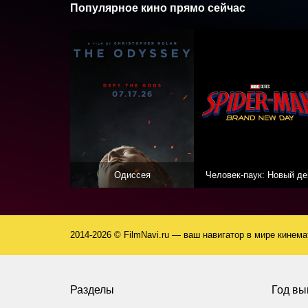
Популярное кино прямо сейчас
Одиссея
Человек-паук: Новый де
2014-2026 © FilmNavi.ru — ваш навигатор в мире кинем
Разделы
Год вы