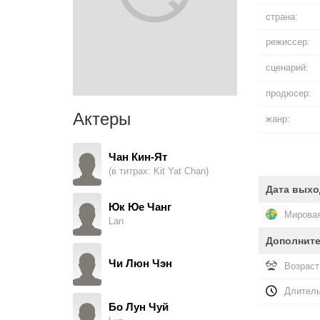
страна:
режиссер:
сценарий:
продюсер:
Актеры
жанр:
Чан Кин-Ят
(в титрах: Kit Yat Chan)
Дата выхо
Юк Юе Чанг
Мировая
Lan
Дополнит
Чи Люн Чэн
Возраст
Длитель
Бо Лун Чуй