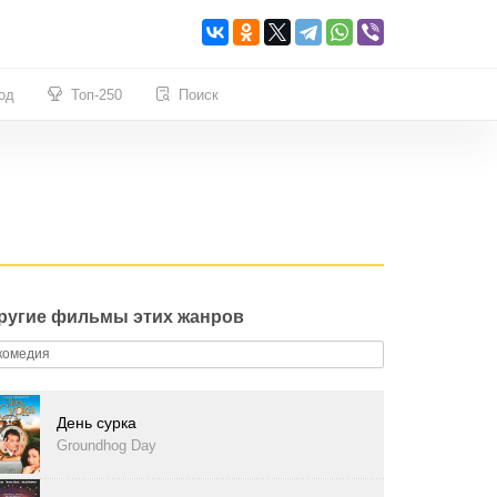
од
Топ-250
Поиск
ругие фильмы этих жанров
комедия
День сурка
Groundhog Day