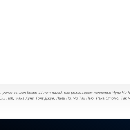
а, релиз вышел более 33 лет назад, его режиссером является Чунг Чи 
ui Hoh, Фанг Хунг, Гонг Джуе, Лили Ли, Чи Так Лью, Рэна Отомо, Так Ч