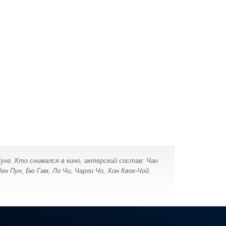
Чунг. Кто снимался в кино, актерский состав: Чан
ен Пун, Бю Гам, Ло Чи, Чарли Чо, Хон Квок-Чой.