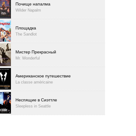
Почище напалма
Wilder Napalm
Площадка
The Sandlot
Мистер Прекрасный
Mr. Wonderful
Американское путешествие
La classe américaine
Неспящие в Сиэттле
Sleepless in Seattle