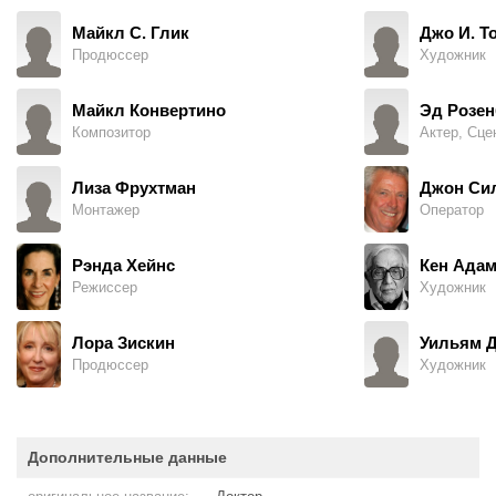
Майкл С. Глик
Джо И. Т
Продюссер
Художник
Майкл Конвертино
Эд Розен
Композитор
Актер, Сце
Лиза Фрухтман
Джон Си
Монтажер
Оператор
Рэнда Хейнс
Кен Ада
Режиссер
Художник
Лора Зискин
Уильям Д
Продюссер
Художник
Дополнительные данные