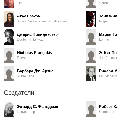
Tim
Sarah
Акуё Грэхэм
Тони Фи
June's Nurse (в титрах: Akuyoe)
Roger
Джерис Поиндекстер
Мария Ти
Doctor in Hallway
Lonnie
Nicholas Frangakis
Э. Кит П
Priest
Joe (в титр
Барбара Дж. Артис
Ричард М
Nurse Jane
Mr. Richard
Создатели
Эдвард С. Фельдман
Роберт К
Продюссер
Сценарист