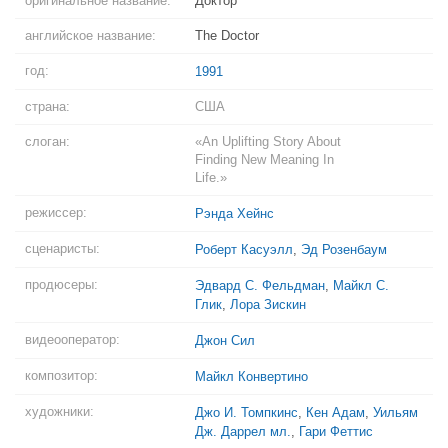
оригинальное название:
Доктор
английское название:
The Doctor
год:
1991
страна:
США
слоган:
«An Uplifting Story About
Finding New Meaning In
Life.»
режиссер:
Рэнда Хейнс
сценаристы:
Роберт Касуэлл
,
Эд Розенбаум
продюсеры:
Эдвард С. Фельдман
,
Майкл С.
Глик
,
Лора Зискин
видеооператор:
Джон Сил
композитор:
Майкл Конвертино
художники:
Джо И. Томпкинс
,
Кен Адам
,
Уильям
Дж. Даррел мл.
,
Гари Феттис