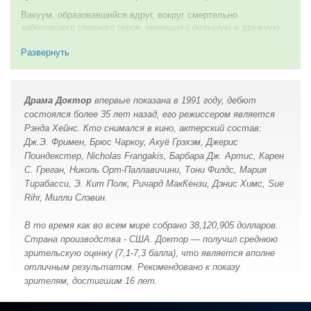
Вакуум, образовавшийся вдруг, вокруг смертельно
заболевшего главного героя, имеющего большую и дружную
семью, не поймет тот, кто не проходил через это ни разу.
Больному кажется, что весь мир превратился в огромную,
Развернуть
холодную Вселенную, где люди подобно миллионам планет,
идут только своими параллельными орбитами.
Романтизм поездки в никуда и ни зачем, пронизывает до
Драма Доктор
впервые показанa в 1991 году, дебют
глубины души своей красотой, как и возникшие платонические
состоялся более 35 лет назад, его режиссером является
отношения двух обреченных и отчаявшихся людей. Холод
Рэнда Хейнс. Кто снимался в кино, актерский состав:
Вселенной, объединивший ненадолго два одиноких сердца
Дж.Э. Фримен, Брюс Чаркоу, Акуё Грэхэм, Джерис
растаял, раскрывая душу перед совсем незнакомыми друг с
Поиндекстер, Nicholas Frangakis, Барбара Дж. Артис, Карен
другом людьми.
С. Греган, Николь Орт-Паллавичини, Тони Филдс, Мария
Семейные проблемы отражены очень точно, когда люди, с
Тирабасси, Э. Кит Полк, Ричард МакКензи, Дэнис Химс, Sue
которыми прожил кажется всю жизнь, становятся далекими и
Rihr, Милли Слэвин.
холодными. И не сразу приходит запоздавшая догадка, что в
этом виноват ты сам.
В то время как во всем мире собрано 38,120,905 долларов.
Игра актеров изумительна и правдоподобна и веришь всему,
Страна производства - США. Доктор — получил среднюю
что происходит перед глазами зрителя. Этот фильм в легкой и
зрительскую оценку (7,1-7,3 балла), что является вполне
непринужденной форме, служит притчей всем интернам и уже
отличным результатом. Рекомендовано к показу
состоявшимся, в профессиональном плане врачам.
зрителям, достигшим 16 лет.
Этот незамеченный широкой публикой фильм можно и нужно
показывать в медицинских аудиториях, клиниках и больницах