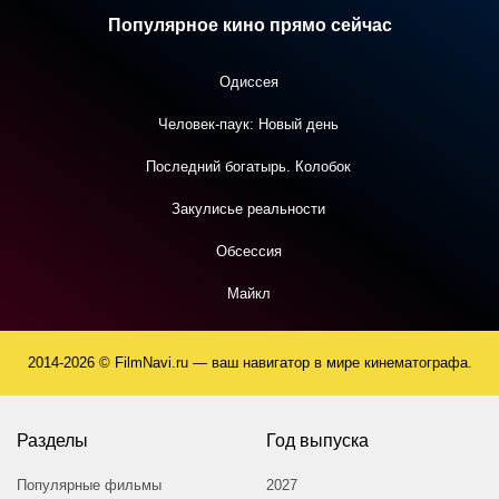
хотя бы раз в год. Он бы напоминал, что за броней цинизма,
Популярное кино прямо сейчас
прикрытой белыми халатами и деловитым
профессионализмом, тоже бьются живые человеческие
сердца.
Одиссея
10 из 10
Человек-паук: Новый день
27 января 2012
Последний богатырь. Колобок
Закулисье реальности
Обсессия
Майкл
2014-2026 © FilmNavi.ru — ваш навигатор в мире кинематографа.
Разделы
Год выпуска
Популярные фильмы
2027