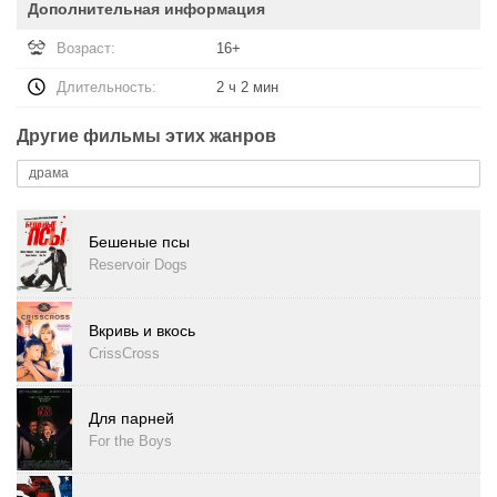
Дополнительная информация
Возраст:
16+
Длительность:
2 ч 2 мин
Другие фильмы этих жанров
драма
Бешеные псы
Reservoir Dogs
Вкривь и вкось
CrissCross
Для парней
For the Boys