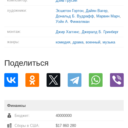
композитор:
Дэйв Грусин
художники:
Эсшетон Гортон
,
Дайян Вагер
,
Дональд Б. Вудрафф
,
Марвин Марч
,
Уэйн А. Финкелман
монтаж:
Джир Хаггинс
,
Джералд Б. Гринберг
жанры:
комедия
,
драма
,
военный
,
музыка
Поделиться
Финансы
Бюджет:
40000000
Сборы в США:
$17 860 280