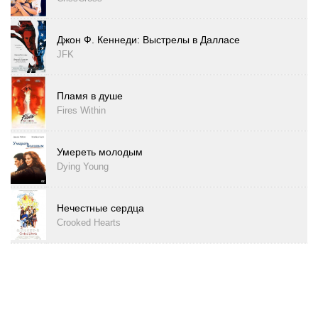
Джон Ф. Кеннеди: Выстрелы в Далласе
JFK
Пламя в душе
Fires Within
Умереть молодым
Dying Young
Нечестные сердца
Crooked Hearts