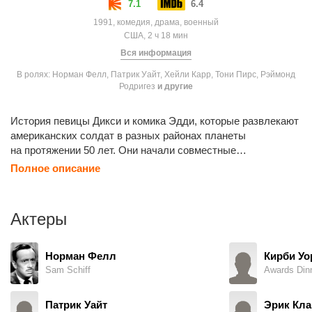
7.1
6.4
1991, комедия, драма, военный
США, 2 ч 18 мин
Вся информация
В ролях: Норман Фелл, Патрик Уайт, Хейли Карр, Тони Пирс, Рэймонд
Родригез
и другие
История певицы Дикси и комика Эдди, которые развлекают
американских солдат в разных районах планеты
на протяжении 50 лет. Они начали совместные
выступления ещё во время Второй мировой войны и хотя
Полное описание
отношения между ними не обходятся без скандалов, у них
есть и взаимные чувства друг к другу.
Актеры
Норман Фелл
Кирби Уо
Sam Schiff
Awards Din
Патрик Уайт
Эрик Кла