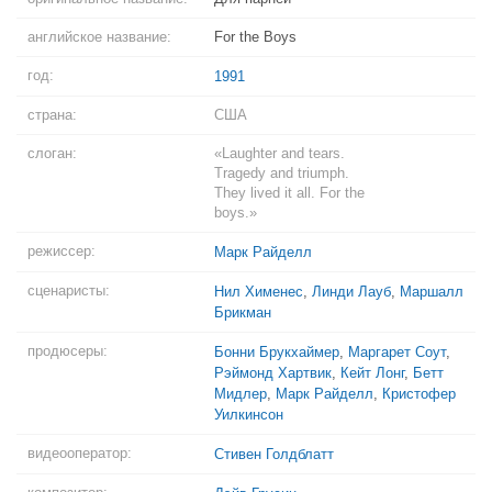
английское название:
For the Boys
год:
1991
страна:
США
слоган:
«Laughter and tears.
Tragedy and triumph.
They lived it all. For the
boys.»
режиссер:
Марк Райделл
сценаристы:
Нил Хименес
,
Линди Лауб
,
Маршалл
Брикман
продюсеры:
Бонни Брукхаймер
,
Маргарет Соут
,
Рэймонд Хартвик
,
Кейт Лонг
,
Бетт
Мидлер
,
Марк Райделл
,
Кристофер
Уилкинсон
видеооператор:
Стивен Голдблатт