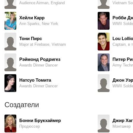
Audience Airman, England
Vietnam Sol
Хейли Карр
Робби Д
Ann Sparks, New York
WWII Soldie
Тони Пирс
Lou Lolli
Major at Firebase, Vietnam
Captain, в 
Рэймонд Родригез
Питер Ри
Awards Dinner Dancer
Натсуо Томита
Джон Уэ
Awards Dinner Dancer
WWII Soldie
Создатели
Бонни Брукхаймер
Джир Хаг
Продюссер
Монтажер