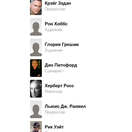
Крэйг Зэдан
Продюссер
Michael Telmont
Travis
Рон Хоббс
Художник
Кен Кемп
Jeff
Глория Грешам
Художник
Расс МакДжинн
Herb
Дин Питчфорд
Сценарист
Дэвид Валенза
Team Member
Херберт Росс
Режиссер
Меган Бродхэд
Sarah Warnicker
Льюис Дж. Рахмил
Продюссер
Мими Бродхэд
Amy Warnicker
Рик Уэйт