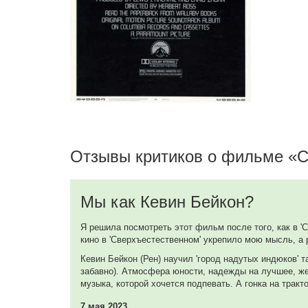
Линн Марта
Lulu Warnicker
Тимоти Скотт
Andy Beamis
Алан Хофрект
Coach Roger Dunbar
Отзывы критиков о фильме «С
Лео Гетер
Rich
Мы как Кевин Бейкон?
Х.Е.Д. Редфорд
Widdoes
Я решила посмотреть этот фильм после того, как в 'С
кино в 'Сверхъестественном' укрепило мою мысль, а 
Джей Бернард
Кевин Бейкон (Рен) научил 'город надутых индюков' та
забавно). Атмосфера юности, надежды на лучшее, жел
Harvey
музыка, которой хочется подпевать. А гонка на тракт
7 мая 2023
Оскар Роулэнд