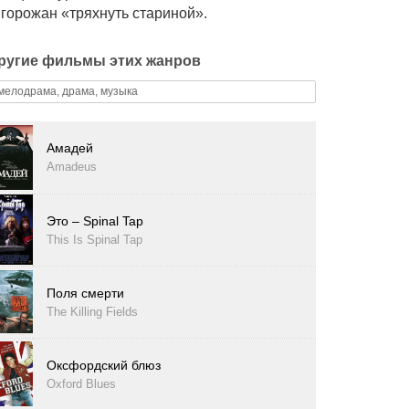
горожан «тряхнуть стариной».
ругие фильмы этих жанров
мелодрама, драма, музыка
Амадей
Amadeus
Это – Spinal Tap
This Is Spinal Tap
Поля смерти
The Killing Fields
Оксфордский блюз
Oxford Blues