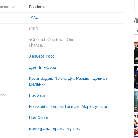
название:
Footloose
1984
Д
США
«One kid. One town. One
chance.»
Херберт Росс
Дин Питчфорд
Крэйг Зэдан
,
Льюис Дж. Рахмил
,
Дэниэл
Мельник
ор:
Рик Уэйт
Рон Хоббс
,
Глория Грешам
,
Марк Суонсон
Пол Хирш
мелодрама
,
драма
,
музыка