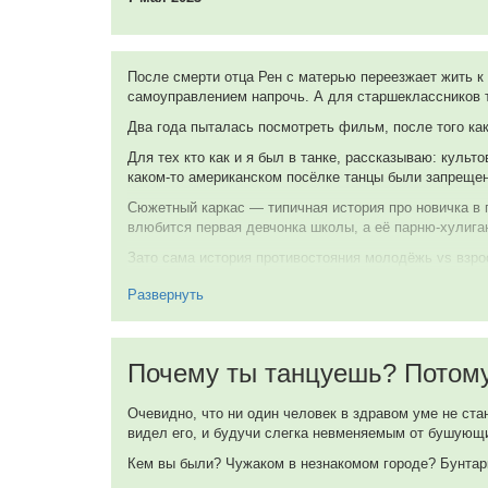
Mr. Walsh
Кевин Бейкон
После смерти отца Рен с матерью переезжает жить к
самоуправлением напрочь. А для старшеклассников 
Ren McCormack
Два года пыталась посмотреть фильм, после того ка
Джон Литгоу
Для тех кто как и я был в танке, рассказываю: куль
Rev. Shaw Moore
каком-то американском посёлке танцы были запрещен
Сюжетный каркас — типичная история про новичка в г
Дайэнн Уист
влюбится первая девчонка школы, а её парню-хулиган
Vi Moore
Зато сама история противостояния молодёжь vs взр
который искренне печётся о жителях и нравственности
Развернуть
машине без разговоров штрафы выписывают, а некото
Крис Пенн
их жалкой попытке выбить разрешение провести выпу
Willard Hewitt (в титрах: Christopher Penn)
осознал что был не прав. Вот вам и всё великое про
благодаря этому моменту в фильме есть прикольная с
Почему ты танцуешь? Потому
Сара Джессика Паркер
Кстати, именно тут осознала что в фильмах 80-ых д
Rusty
неуважительное ко всем: родители тут не уважают де
Очевидно, что ни один человек в здравом уме не стан
белом. В такие моменты очень хорошо чувствуешь к
видел его, и будучи слегка невменяемым от бушующи
Элизабет Горси
Из юных звёздочек тут замечена очень милая Сара Д
Кем вы были? Чужаком в незнакомом городе? Бунтарк
просто диво как хорош! Особенно впечатлила сцена, 
Wendy Jo