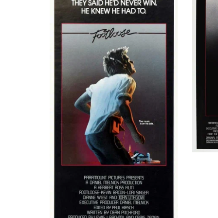
Girl
Терри Гэй Улмер
Girl
Дебора Фрэзиер
Dancer, в титрах не указан
Luis Ledesma
Break Dancer, в титрах не указан
Брайан Л. МакКарти
Nerdish High School DJ, в титрах не указан
Эдди Шумахер
Dancer, в титрах не указан
Дуглас Дирксон
Burlington Cranston