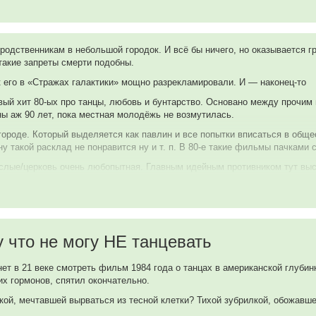
 родственникам в небольшой городок. И всё бы ничего, но оказывается 
такие запреты смерти подобны.
к его в «Стражах галактики» мощно разрекламировали. И — наконец-то
товый хит 80-ых про танцы, любовь и бунтарство. Основано между прочим
ы аж 90 лет, пока местная молодёжь не возмутилась.
ороде. Который выделяется как павлин и все попытки вписаться в обще
у такой расклад не понравится ну и т. п. В 80-е такие фильмы пачками 
ослые/церковь очень любопытная. Главным идейным противником тут вы
 и вот так совпало, что танцы он считает плохой вещью. Не злодей в об
рые особо усердные граждане даже вольнодумные книги побежали жечь.
скной с музыкой? Вот именно, ничего (кроме революции и погромов). Но
тивостояние. Впрочем, кино-то на самом деле правильному учит, пробле
цена где ГГ на городском совете доказывает с помощью библии что тан
 что не могу НЕ танцевать
овольно часто били женщин. И это в молодёжной мелодраме, на минуточк
тей, мужчины не уважают женщин, учителя не уважают книги, копы не ув
ет в 21 веке смотреть фильм 1984 года о танцах в американской глубинк
ак общественная мораль и границы допустимого меняются.
х гормонов, спятил окончательно.
жессика Паркер — приятно посмотреть было. И фильм тогда послужил н
ой, мечтавшей вырваться из тесной клетки? Тихой зубрилкой, обожавше
когда его окончательно прижали и он психанув, приехал в ночи на какой