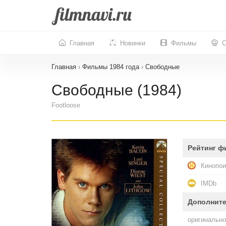
Главная
Новинки
Фильмы
С
Главная
›
Фильмы 1984 года
›
Свободные
Свободные (1984)
Footloose
Рейтинг ф
Кинопои
IMDb
Дополнит
оригинально