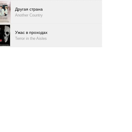
Другая страна
Another Country
Ужас в проходах
Terror in the Aisles