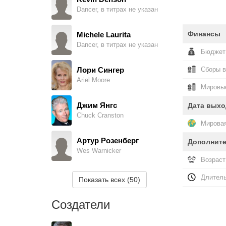
Dancer, в титрах не указан
Финансы
Michele Laurita
Dancer, в титрах не указан
Бюджет
Лори Сингер
Сборы 
Ariel Moore
Мировые
Джим Янгс
Дата выхо
Chuck Cranston
Мировая
Артур Розенберг
Дополнит
Wes Warnicker
Возраст
Линда МакЭвен
Длитель
Показать всех (50)
Eleanor Dunbar
Создатели
Ким Дженсен
Edna