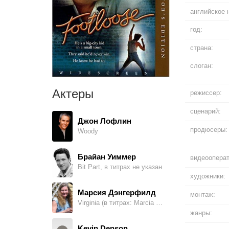
английское 
год:
страна:
слоган:
Актеры
режиссер:
сценарий:
Джон Лофлин
продюсеры:
Woody
Брайан Уиммер
видеооперат
Bit Part, в титрах не указан
художники:
Марсия Дэнгерфилд
монтаж:
Virginia (в титрах: Marcia Yvette Reider)
жанры:
Kevin Denson