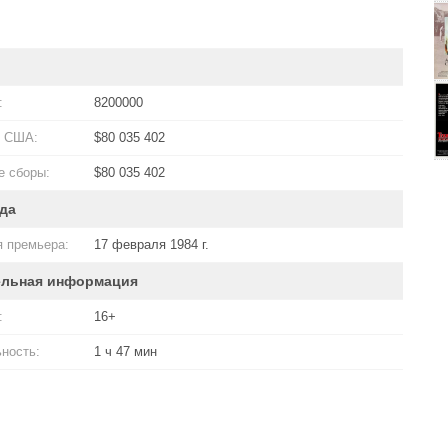
:
8200000
в США:
$80 035 402
 сборы:
$80 035 402
да
 премьера:
17 февраля 1984 г.
ельная информация
:
16+
ность:
1 ч 47 мин