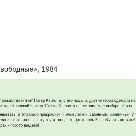
вободные», 1984
тражах галактики' Питер Квилл и, с его подачи, другие герои сделали н
рождественский эпизод 'Стражей' просто не оставил мне выбора. И я не
нцевать, и 'это было прекрасно'! Фильм легкий, забавный, ироничный. И,
ания жить на всю катушку и танцевать (хотелось бы побывать на такой 
орах - просто шедевр!