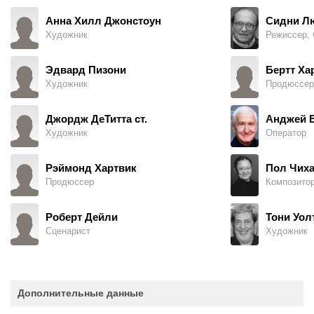
Анна Хилл Джонстоун
Сидни Л
Художник
Режиссер, 
Эдвард Пизони
Бертт Ха
Художник
Продюссер
Джордж ДеТитта ст.
Анджей 
Художник
Оператор
Рэймонд Хартвик
Пол Чих
Продюссер
Композито
Роберт Дейли
Тони Уол
Сценарист
Художник
Дополнительные данные