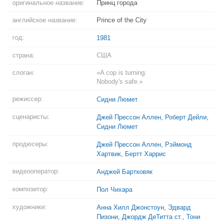
оригинальное название:
Принц города
английское название:
Prince of the City
год:
1981
страна:
США
слоган:
«A cop is turning.
Nobody's safe.»
режиссер:
Сидни Люмет
сценаристы:
Джей Прессон Аллен
,
Роберт Дейли
,
Сидни Люмет
продюсеры:
Джей Прессон Аллен
,
Рэймонд
Хартвик
,
Бертт Харрис
видеооператор:
Анджей Бартковяк
композитор:
Пол Чихара
художники:
Анна Хилл Джонстоун
,
Эдвард
Пизони
,
Джордж ДеТитта ст.
,
Тони