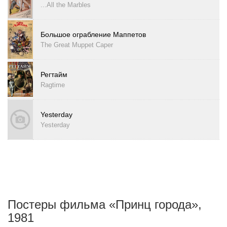
...All the Marbles
Большое ограбление Маппетов
The Great Muppet Caper
Регтайм
Ragtime
Yesterday
Yesterday
Постеры фильма «Принц города»,
1981