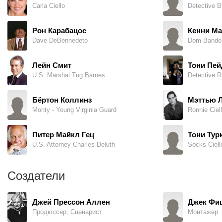
Carla Ciello
Detective B
Рон Карабацос
Кенни М
Dave DeBennedeto
Dom Bando
Лейн Смит
Тони Пе
U.S. Marshal Tug Barnes
Detective R
Бёртон Коллинз
Мэттью 
Monty - Young Virginia Guard
Ronnie Ciel
Питер Майкл Гец
Тони Тур
U.S. Attorney Charles Deluth
Socks Ciell
Создатели
Джей Прессон Аллен
Джек Фи
Продюссер, Сценарист
Монтажер