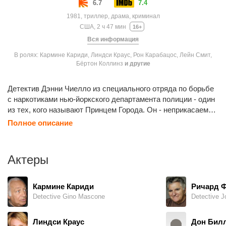
6.7
7.4
1981, триллер, драма, криминал
США, 2 ч 47 мин
16+
Вся информация
В ролях: Кармине Кариди, Линдси Краус, Рон Карабацос, Лейн Смит,
Бёртон Коллинз
и другие
Детектив Дэнни Чиелло из специального отряда по борьбе
с наркотиками нью-йоркского департамента полиции - один
из тех, кого называют Принцем Города. Он - неприкасаемый
элитный коп, профессионал, которому, как говорится, «море
Полное описание
по колено». Дэнни знает о том, что многие из его коллег
берут деньги, и решает сделать то, что обязан сделать
любой честный служитель закона: рассказать правду. Но
Актеры
для этого ему придется предать своих друзей и
напарников...
Кармине Кариди
Ричард 
Detective Gino Mascone
Detective J
Линдси Краус
Дон Бил