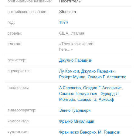
оригинальное название:
Посетитель
английское название:
Stridulum
год:
1979
страны:
США
,
Италия
слоган:
«They know we are
here...»
режиссер:
Джулио Парадизи
сценаристы:
Лу Комиси
,
Джулио Парадизи
,
Роберт Мунди
,
Овидио Г. Ассонитис
продюсеры:
A Caponetto
,
Овидио Г. Ассонитис
,
Сэмюэл Голдуин мл.
,
Эдвард Л.
Монторо
,
Сэмюэл З. Аркофф
видеооператор:
Эннио Гуарньери
композитор:
Франко Микалицци
художники:
Франческо Ванорио
,
М. Грациози