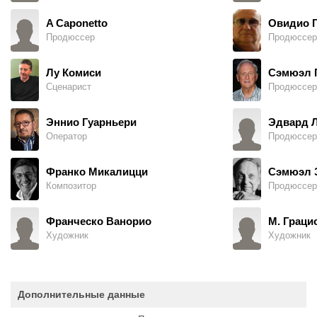
A Caponetto
Овидио Г
Продюссер
Продюссер
Лу Комиси
Сэмюэл 
Сценарист
Продюссер
Эннио Гуарньери
Эдвард Л
Оператор
Продюссер
Франко Микалицци
Сэмюэл 
Композитор
Продюссер
Франческо Ванорио
М. Граци
Художник
Художник
Дополнительные данные