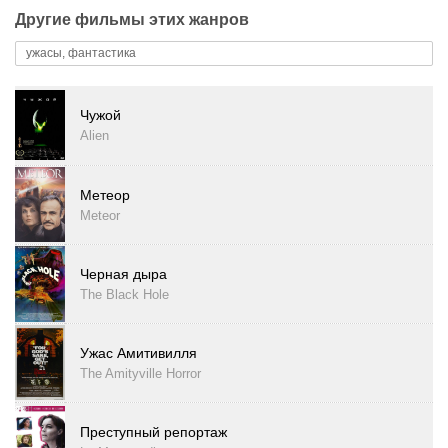
Другие фильмы этих жанров
ужасы, фантастика
Чужой
Alien
Метеор
Meteor
Черная дыра
The Black Hole
Ужас Амитивилля
The Amityville Horror
Преступный репортаж