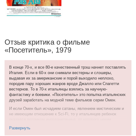
Отзыв критика о фильме
«Посетитель», 1979
В конце 70-х, и все 80-е качественный трэш начнет поставлять
Италия. Если в 60-х они снимали вестерны и слэшеры,
выдавая их за американские и порой выходило неплохо,
породив пару хороших жанров вроде Джалло или Спагетти
вестернов. То в 70-х итальянцы взялись за научную-
фантастику и боевики. «Посетитель» это попытка итальянских
друзей заработать на модной теме фильмов серии Омен.
И если Омен был исчадием сатаны, явлением мистическим и
не имеющим отношение к Sci-Fi, то у итальянцев ребенок
оказался потомком инопланетянина, от которого неким
образом понесла земная женщина (как, не раскрывается). В
Развернуть
Омене это мальчик, в Посетителе это капризная девочка
подросток, могущая одним взглядом гнуть башенные краны и