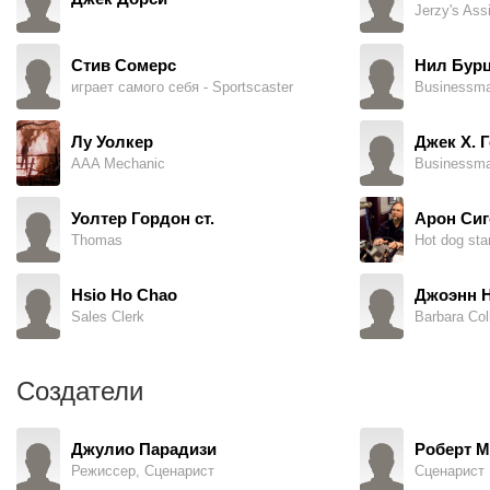
Jerzy's Ass
Стив Сомерс
Нил Бур
играет самого себя - Sportscaster
Businessman
Лу Уолкер
Джек Х. 
AAA Mechanic
Businessm
Уолтер Гордон ст.
Арон Сиг
Thomas
Hsio Ho Chao
Джоэнн 
Sales Clerk
Barbara Col
Создатели
Джулио Парадизи
Роберт 
Режиссер, Сценарист
Сценарист