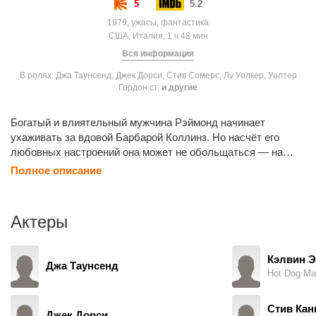
5
5.2
1979, ужасы, фантастика
США, Италия, 1 ч 48 мин
Вся информация
В ролях: Джа Таунсенд, Джек Дорси, Стив Сомерс, Лу Уолкер, Уолтер
Гордон ст.
и другие
Богатый и влиятельный мужчина Рэймонд начинает
ухаживать за вдовой Барбарой Коллинз. Но насчёт его
любовных настроений она может не обольщаться — на
самом деле Рэймонд выполняет задание таинственного
Полное описание
сообщества, мечтающего заполучить в своё распоряжение
некую инопланетную силу, обладателем которой станет
ребёнок Барбары.
Актеры
Кэлвин 
Джа Таунсенд
Hot Dog Ma
Стив Кан
Джек Дорси