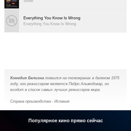
Smile
Everything You Know Is Wrong
Everything You Know Is Wrong
Комедия Белизна
появился на телеэкранах в далеком 1975
году, его режиссером является Педро Альмодовар, он
входит в список самых лучших режиссеров мира.
Страна производства - Испания.
Популярное кино прямо сейчас