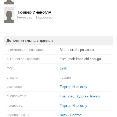
Тюркер Инаноглу
Режиссер, Продюссер
Дополнительные данные
оригинальное название:
Маленький проказник
английское название:
Yumurcak köprüalti çocugu
год:
1970
страна:
Турция
режиссер:
Тюркер Инаноглу
сценаристы:
Fuat Zler
,
Эрдоган Тюнаш
продюсер:
Тюркер Инаноглу
видеооператор:
Четин Гюртоп