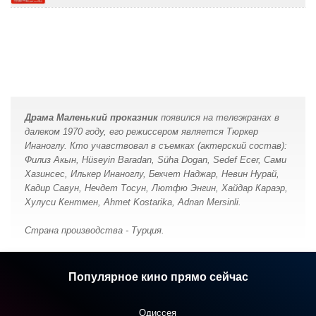
Драма Маленький проказник
появился на телеэкранах в
далеком 1970 году, его режиссером является Тюркер
Инаноглу. Кто учавствовал в съемках (актерский состав):
Филиз Акын, Hüseyin Baradan, Süha Dogan, Sedef Ecer, Сами
Хазинсес, Илькер Инаноглу, Бехчет Наджар, Невин Нурай,
Кадир Савун, Нечдет Тосун, Лютфю Энгин, Хайдар Караэр,
Хулуси Кентмен, Ahmet Kostarika, Adnan Mersinli.
Страна производства - Турция.
Популярное кино прямо сейчас
Одиссея