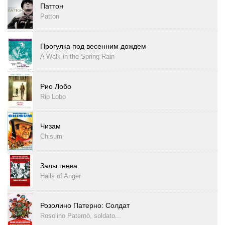
Паттон
Patton
Прогулка под весенним дождем
A Walk in the Spring Rain
Рио Лобо
Rio Lobo
Чизам
Chisum
Залы гнева
Halls of Anger
Розолино Патерно: Солдат
Rosolino Paternò, soldato...