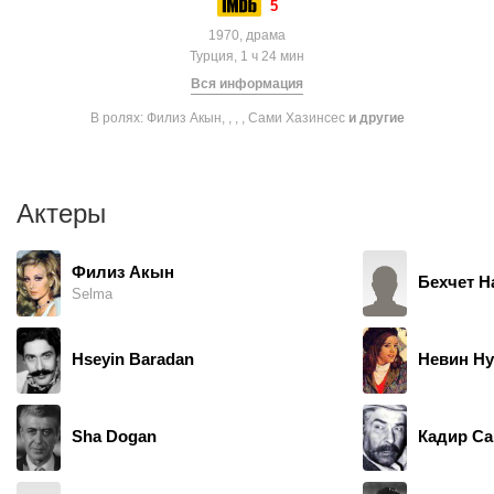
5
1970, драма
Турция, 1 ч 24 мин
Вся информация
В ролях: Филиз Акын, , , , Сами Хазинсес
и другие
Актеры
Филиз Акын
Бехчет Н
Selma
Hseyin Baradan
Невин Ну
Sha Dogan
Кадир Са