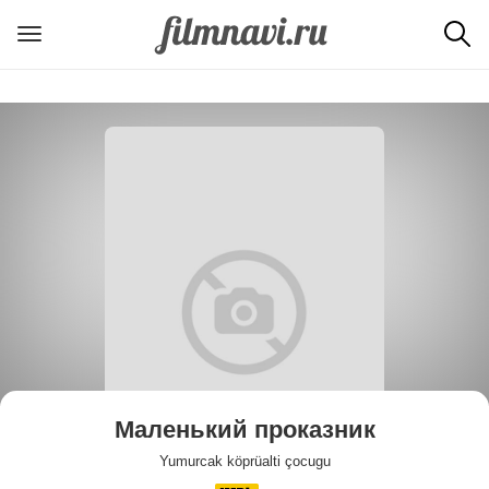
Маленький проказник
Yumurcak köprüalti çocugu