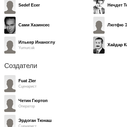
Sedef Ecer
Нечдет Т
Сами Хазинсес
Лютфю Э
Илькер Инаноглу
Хайдар К
Yumurcak
Создатели
Fuat Zler
Сценарист
Четин Гюртоп
Оператор
Эрдоган Тюнаш
Сценарист