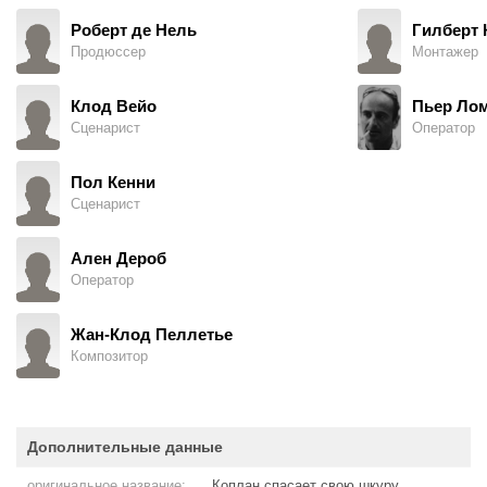
Роберт де Нель
Гилберт 
Продюссер
Монтажер
Клод Вейо
Пьер Ло
Сценарист
Оператор
Пол Кенни
Сценарист
Ален Дероб
Оператор
Жан-Клод Пеллетье
Композитор
Дополнительные данные
оригинальное название:
Коплан спасает свою шкуру