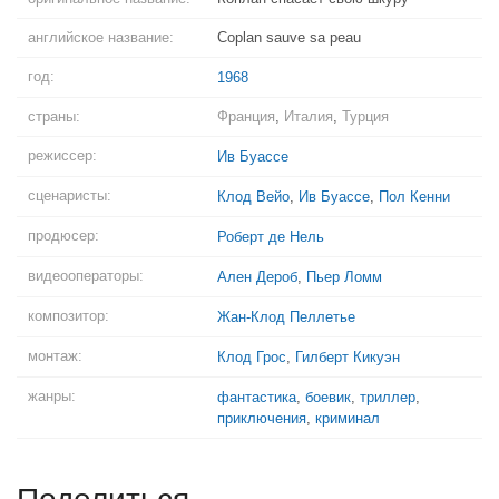
английское название:
Coplan sauve sa peau
год:
1968
страны:
Франция
,
Италия
,
Турция
режиссер:
Ив Буассе
сценаристы:
Клод Вейо
,
Ив Буассе
,
Пол Кенни
продюсер:
Роберт де Нель
видеооператоры:
Ален Дероб
,
Пьер Ломм
композитор:
Жан-Клод Пеллетье
монтаж:
Клод Грос
,
Гилберт Кикуэн
жанры:
фантастика
,
боевик
,
триллер
,
приключения
,
криминал