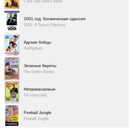
C'era una volta il West
2001 год: Космическая одиссея
2001: A Space Odyssey
Адские бойцы
Hellfighters
Зеленые береты
The Green Berets
Неприкасаемые
Gli intoccabili
Fireball Jungle
Fireball Jungle