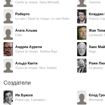
Carole (в титрах: Nana Michaël)
Yasmine
Роберто
Клаудио 
Le nain / Dwarf (в титрах: Le nain Roberto)
Francis Cop
Агата Альма
Жан Топа
Faith
Lieutenant 
Андреа Аурели
Ханс Май
Gamal (в титрах: Andrew Ray)
Hugo
Альдо Канти
Роже Лю
Voyou (в титрах: Nick Jordan)
Le glouton
Создатели
Ив Буассе
Клод Гро
Режиссер, Сценарист
Монтажер