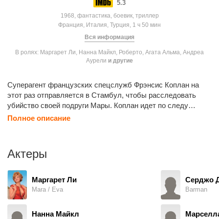
5.3
1968, фантастика, боевик, триллер
Франция, Италия, Турция, 1 ч 50 мин
Вся информация
В ролях: Маргарет Ли, Нанна Майкл, Роберто, Агата Альма, Андреа
Аурели
и другие
Суперагент французских спецслужб Фрэнсис Коплан на
этот раз отправляется в Стамбул, чтобы расследовать
убийство своей подруги Мары. Коплан идет по следу
убийцы... Ева, танцовщица ночного кабаре, как две капли
Полное описание
воды похожая на Мару, загадочный средневековый замок в
горах, одержимый ученый-атомщик, красавицы-пленницы,
кровавые преследования и погони - всё переплелось и
Актеры
смешалось в этом шпионском боевике...
Маргарет Ли
Серджо 
Mara / Eva
Barman
Нанна Майкл
Марселла