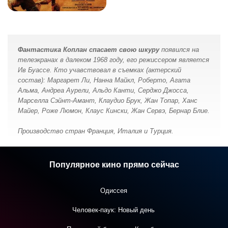
Фантастика Коплан спасает свою шкуру
появился на
телеэкранах в далеком 1968 году, его режиссером является
Ив Буассе. Кто учавствовал в съемках (актерский
состав): Маргарет Ли, Нанна Майкл, Роберто, Агата
Альма, Андреа Аурели, Альдо Канти, Серджо Джосса,
Марселла Сэйнт-Амант, Клаудио Брук, Жан Топар, Ханс
Майер, Роже Люмон, Клаус Кински, Жан Сервэ, Бернар Блие.
Производство стран Франция, Италия и Турция.
Популярное кино прямо сейчас
Одиссея
Человек-паук: Новый день