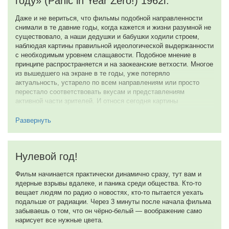
году» (Panic in Year Zero!) 1962г.
Даже и не вериться, что фильмы подобной направленности
снимали в те давние годы, когда кажется и жизни разумной не
существовало, а наши дедушки и бабушки ходили строем,
наблюдая картины правильной идеологической выдержанности
с необходимым уровнем слащавости. Подобное мнение в
принципе распространяется и на заокеанские ветхости. Многое
из вышедшего на экране в те годы, уже потеряло
актуальность, устарело по всем направлениям или просто
перестало соответствовать вкусам и представлениям
активной части зрителей. И относя сегодня картины
позавчерашнего дня к числу классических, легендарных или
культовых, мы вряд ли будем коротать свободный вечер, в
Развернуть
надежде приятно провести время, за просмотром
блокбастеров снятых пятьдесят лет назад. Скорее всего,
выберем, нечто более свежее. Но редкие вылазки в
Нулевой год!
кинематографический чулан, могут обернуться приятными
открытиями.
Фильм начинается практически динамично сразу, тут вам и
Обыкновенная семья Болдуинов, ранним утром отправляется
ядерные взрывы вдалеке, и паника среди общества. Кто-то
на отдых. Совсем скоро ничего не подозревающим
вещает людям по радио о новостях, кто-то пытается уехать
американцам, становиться ясно, произошло страшное —
подальше от радиации. Через 3 минуты после начала фильма
началась ядерная война. Ракеты и бомбы падают на большие
забываешь о том, что он чёрно-белый — воображение само
города, а для провинциалов главной проблемой становится не
нарисует все нужные цвета.
спасение от врага, а защита от соседей который ещё вчера