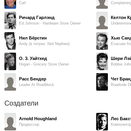
Carl
Complaining
Ричард Гарлэнд
Келтон 
Ed Johnson - Hardware Store Owner
Undetermin
Нил Бёрстин
Хью Сан
Andy (в титрах: Neil Nephew)
О. З. Уайтхед
Шери Лэ
Hogan - Grocery Store Owner
Bobbie Joh
Расс Бендер
Чет Бран
Leader At Roadblock
Создатели
Arnold Houghland
Лес Бакс
Продюссер
Композито