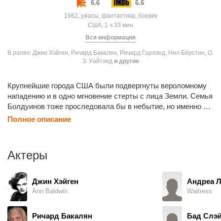
6.6
6.6
1962, ужасы, фантастика, боевик
США, 1 ч 33 мин
Вся информация
В ролях: Джин Хэйген, Ричард Бакалян, Ричард Гарлэнд, Нил Бёрстин, О.
З. Уайтхед
и другие
Крупнейшие города США были подвергнуты вероломному
нападению и в одно мгновение стерты с лица Земли. Семья
Болдуинов тоже проследовала бы в небытие, но именно в
то самое утро, за несколько часов до атомной атаки, они
Полное описание
отправились в горы порыбачить на озере. Глава семьи -
Гэрри Болдуин делает все возможное и невозможное для
того чтобы выжить самому, защитить свою семью,
Актеры
перенести все ужасы и тяготы апокалипсиса и при всем
этом остаться человеком.
Джин Хэйген
Андреа 
Ann Baldwin
Waitress
Ричард Бакалян
Бад Слэй