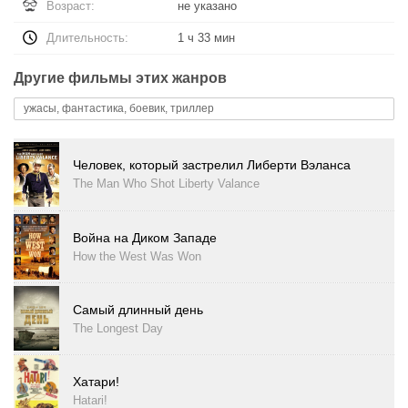
Возраст:
не указано
Длительность:
1 ч 33 мин
Другие фильмы этих жанров
ужасы, фантастика, боевик, триллер
Человек, который застрелил Либерти Вэланса
The Man Who Shot Liberty Valance
Война на Диком Западе
How the West Was Won
Самый длинный день
The Longest Day
Хатари!
Hatari!