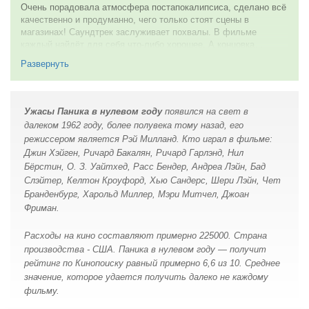
Очень порадовала атмосфера постапокалипсиса, сделано всё
улыбались тебе и твоим близким.
качественно и продуманно, чего только стоят сцены в
Путешествие в 1962 год подарило мне, даже не столько
магазинах! Саундтрек заслуживает похвалы. В фильме
приятное открытие, в любом случае пришлось бы
каждый найдёт для себя что-либо хорошее. А концовка…
познакомиться с чем-то новым, а своего рода образец для
довольно необычна, потому что её и нет — задумка
Развернуть
сравнения, который можно с лёгкой рукой применять и к
сценаристов. Хотелось бы увидеть вторую часть…
сегодняшней продукции. А также самое что ни есть,
10 из 10
зрительское удовольствие, без всяких оговорок и
самовнушения. Бывает же, что посмотрев старый, всюду
25 мая 2012
Ужасы Паника в нулевом году
появился на свет в
восхваляемый фильм, люди не испытав к нему ничего, кроме
далеком 1962 году, более полувека тому назад, его
равнодушия, убеждают себя, в тон принятому мнению, что
фильм им понравился. Никто не хочет выглядеть невеждой,
режиссером является Рэй Милланд. Кто играл в фильме:
особенно на фоне классического произведения.
Джин Хэйген, Ричард Бакалян, Ричард Гарлэнд, Нил
Бёрстин, О. З. Уайтхед, Расс Бендер, Андреа Лэйн, Бад
В моём случае, произошло обратное. Прекрасно понимая, что
Слэйтер, Келтон Кроуфорд, Хью Сандерс, Шери Лэйн, Чет
за прошедшие годы, жанр фантастического кино, претерпел
Бранденбург, Харольд Миллер, Мэри Митчел, Джоан
существенные изменения, и все мы современные зрители
привыкшие видеть отличные спецэффекты с хорошо
Фриман.
прорисованной картинкой, динамичный сюжет и неожиданные
повороты. С трудом будем воспринимать даже фантастику
Расходы на кино составляют примерно 225000. Страна
восьмидесятых, ни то, что более раннего срока. Я подходил к
производства - США. Паника в нулевом году — получит
фильму Рэя Милланда, с нескрываемым предубеждением.
рейтинг по Кинопоиску равный примерно 6,6 из 10. Среднее
Рассчитывая увидеть устаревшие и не способные впечатлить
значение, которое удается получить далеко не каждому
сегодня, взрывы и разрушения, а также наивно-медлительную
фильму.
реализацию заложенной в сценарии идеи.