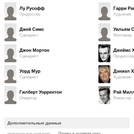
Лу Русофф
Гарри Р
Продюссер
Художник
Джей Симс
Уильям 
Сценарист
Монтажер
Джон Мортон
Джеймс Х
Сценарист
Продюссер
Уорд Мур
Дэниэл 
Сценарист
Художник
Гилберт Уоррентон
Рэй Мил
Оператор
Режиссер, 
Дополнительные данные
оригинальное название:
Паника в нулевом году