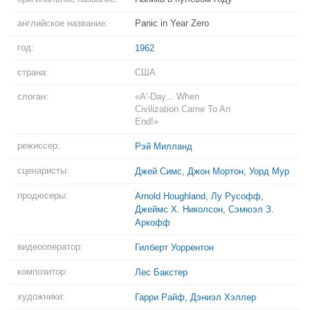
английское название:
Panic in Year Zero
год:
1962
страна:
США
слоган:
«A'-Day... When
Civilization Came To An
End!»
режиссер:
Рэй Милланд
сценаристы:
Джей Симс
,
Джон Мортон
,
Уорд Мур
продюсеры:
Arnold Houghland
,
Лу Русофф
,
Джеймс Х. Николсон
,
Сэмюэл З.
Аркофф
видеооператор:
Гилберт Уоррентон
композитор:
Лес Бакстер
художники:
Гарри Райф
,
Дэниэл Хэллер