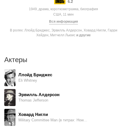
6.2
1949, драма, короткометражка, биография
США, 11 мин
Вся информация
В ролях: Ллойд Бриджес, Эрвилль Алдерсон, Ховард Нигли, Гарри
Хейден, Митчелл Льюис
и другие
Актеры
Ллойд Бриджес
Eli Whitney
Эрвилль Алдерсон
Thomas Jefferson
Ховард Нигли
Military Committee Man (в титрах: Howard J. Negley)