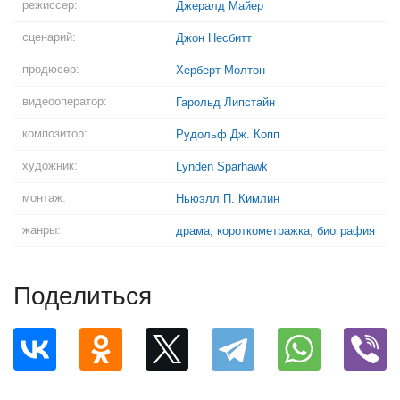
режиссер:
Джералд Майер
сценарий:
Джон Несбитт
продюсер:
Херберт Молтон
видеооператор:
Гарольд Липстайн
композитор:
Рудольф Дж. Копп
художник:
Lynden Sparhawk
монтаж:
Ньюэлл П. Кимлин
жанры:
драма
,
короткометражка
,
биография
Поделиться