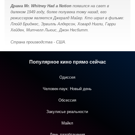
Драма Mr. Whitney Had a Notion
появился на свет в
далеком 1949 году, более полувека тому назад, его
режиссером является Джералд Майер. Кто играл в фильме:
Ллойд Бриджес, Эрвилль Алдерсон, Ховард Нигли, Гарри
Хейден, Митчелл Льюис, Джон Несбитт.
Страна производства - США.
Популярное кино прямо сейчас
Одиссея
Человек-паук: Новый день
Обсессия
Закулисье реальности
Майкл
День разоблачения