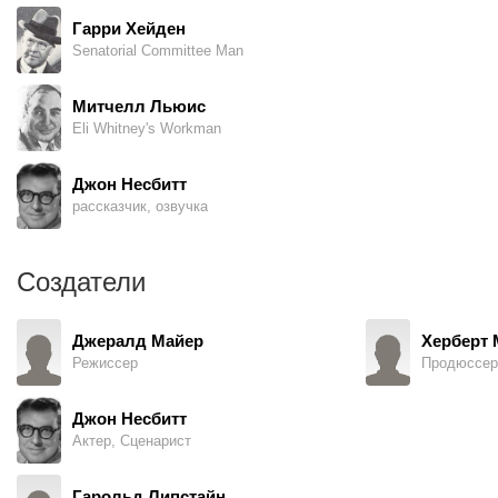
Гарри Хейден
Senatorial Committee Man
Митчелл Льюис
Eli Whitney's Workman
Джон Несбитт
рассказчик, озвучка
Создатели
Джералд Майер
Херберт 
Режиссер
Продюссер
Джон Несбитт
Актер, Сценарист
Гарольд Липстайн