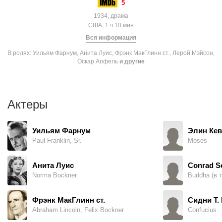
5
1934, драма
США, 1 ч 10 мин
Вся информация
В ролях: Уильям Фарнум, Анита Луис, Фрэнк МакГлинн ст., Лерой Мэйсон,
Оскар Апфель
и другие
Актеры
Уильям Фарнум
Элин Ке
Paul Franklin, Sr.
Moses
Анита Луис
Conrad S
Norma Bockner
Buddha (в 
Фрэнк МакГлинн ст.
Сидни Т.
Abraham Lincoln, Felix Bockner
Confucius