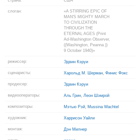
страна:
США
слоган:
«A STIRRING EPIC OF
MAN'S MIGHTY MARCH
TO CIVILIZATION
THROUGH THE
ETERNAL AGES (Print
Ad-Washington Observer,
((Washington, Peanna.))
9 October 1940)»
режиссер:
Эдвин Кэруи
сценаристы:
Харольд М. Шерман
,
Финис Фокс
продюсер:
Эдвин Кэруи
видеооператоры:
Аль Грин
,
Леон Шэмрой
композиторы:
Мэтью Рэй
,
Mussina Wachtel
художник:
Харрисон Уайли
монтаж:
Дэн Милнер