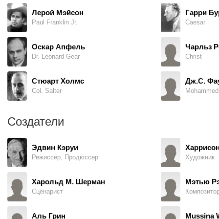
Лерой Мэйсон
Гарри Бу
Paul Franklin Jr.
Caesar
Оскар Апфель
Чарльз Р
Dr. Leonard Gear
Christ
Стюарт Холмс
Дж.С. Фа
Col. Salter
Mohammed
Создатели
Эдвин Кэруи
Харрисон
Режиссер, Продюссер
Художник
Харольд М. Шерман
Мэтью Р
Сценарист
Композито
Аль Грин
Mussina 