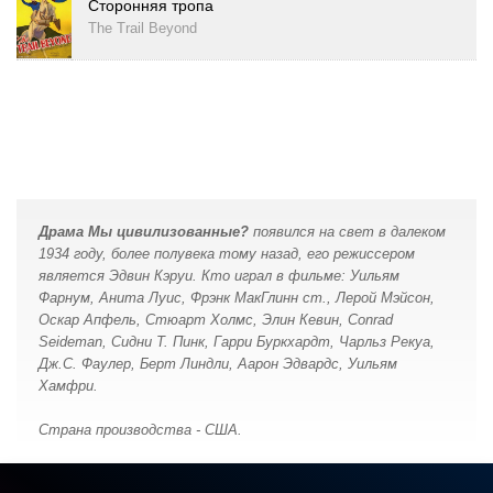
Сторонняя тропа
The Trail Beyond
Драма Мы цивилизованные?
появился на свет в далеком
1934 году, более полувека тому назад, его режиссером
является Эдвин Кэруи. Кто играл в фильме: Уильям
Фарнум, Анита Луис, Фрэнк МакГлинн ст., Лерой Мэйсон,
Оскар Апфель, Стюарт Холмс, Элин Кевин, Conrad
Seideman, Сидни Т. Пинк, Гарри Буркхардт, Чарльз Рекуа,
Дж.С. Фаулер, Берт Линдли, Аарон Эдвардс, Уильям
Хамфри.
Страна производства - США.