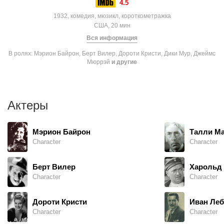
4.5
1932, комедия, мюзикл, короткометражка
США, 20 мин
Вся информация
В ролях: Мэрион Байрон, Берт Вилер, Дороти Кристи, Дики Мур, Джеймс
Мюррэй
и другие
Актеры
Мэрион Байрон
Талли М
Character
Character
Берт Вилер
Харольд
Character
Character
Дороти Кристи
Иван Леб
Character
Character