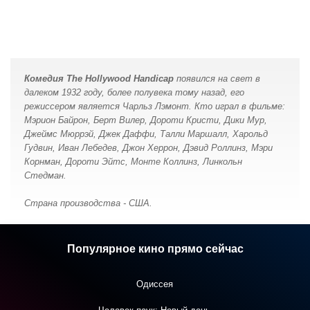
Комедия The Hollywood Handicap
появился на свет в
далеком 1932 году, более полувека тому назад, его
режиссером является Чарльз Лэмонт. Кто играл в фильме:
Мэрион Байрон, Берт Вилер, Дороти Кристи, Дики Мур,
Джеймс Мюррэй, Джек Даффи, Талли Маршалл, Харольд
Гудвин, Иван Лебедев, Джон Херрон, Дэвид Роллинз, Мэри
Корнман, Дороти Эйтс, Монте Коллинз, Линкольн
Стедман.
Страна производства - США.
Популярное кино прямо сейчас
Одиссея