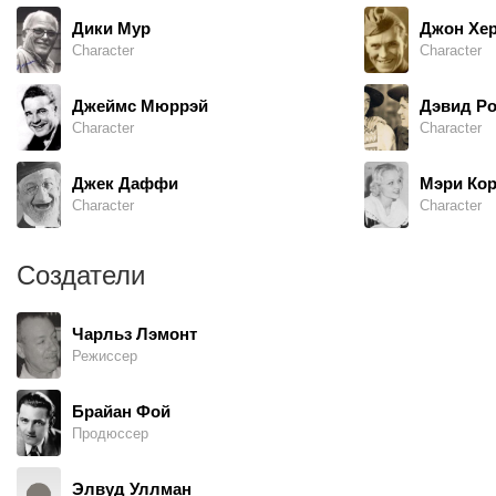
Дики Мур
Джон Хе
Character
Character
Джеймс Мюррэй
Дэвид Р
Character
Character
Джек Даффи
Мэри Ко
Character
Character
Создатели
Чарльз Лэмонт
Режиссер
Брайан Фой
Продюссер
Элвуд Уллман