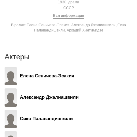
1930, драма
СССР
Вся информация
В ролях: Елена Сеничева-Эсакия, Александр Джалиашвили, Сико
Палавандишвили, Аркадий Хинтибидзе
Актеры
Елена Сеничева-Эсакия
Александр Джалиашвили
Сико Палавандишвили