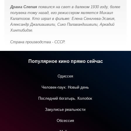
Драма Слепая
появился на свет в далеком 1930 году, более
полувека тому назад, его режиссером является Михаил
Калатозов. Кто играл в фильме: Елена Сеничева-Эсакия,
Александр Джалиашвили, Сико Палавандишвили, Аркадий
Хинтибидзе.
Страна производства - СССР.
Популярное кино прямо сейчас
Одиссея
Человек-паук: Новый день
Последний богатырь. Колобок
Закулисье реальности
Обсессия