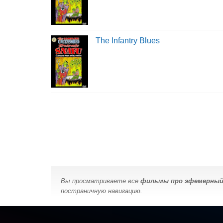
The Infantry Blues
Вы просматриваете все
фильмы про эфемерны
постраничную навигацию.