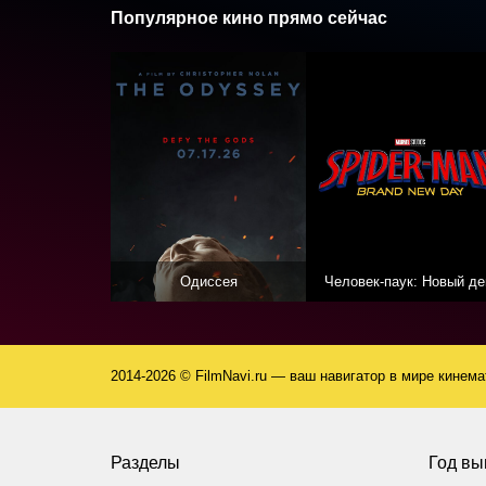
Популярное кино прямо сейчас
Одиссея
Человек-паук: Новый де
2014-2026 © FilmNavi.ru — ваш навигатор в мире кинем
Разделы
Год вы