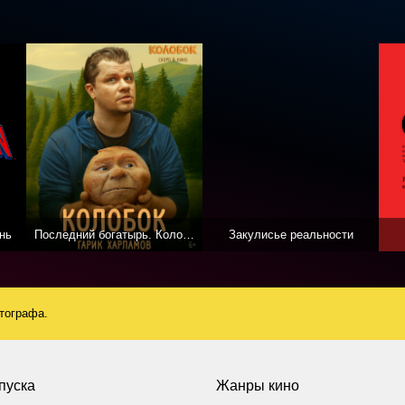
нь
Последний богатырь. Колобок
Закулисье реальности
атографа.
пуска
Жанры кино