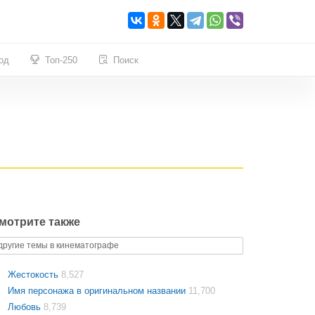
од
Топ-250
Поиск
мотрите также
другие темы в кинематографе
Жестокость
8,527
Имя персонажа в оригинальном названии
11,700
Любовь
8,739