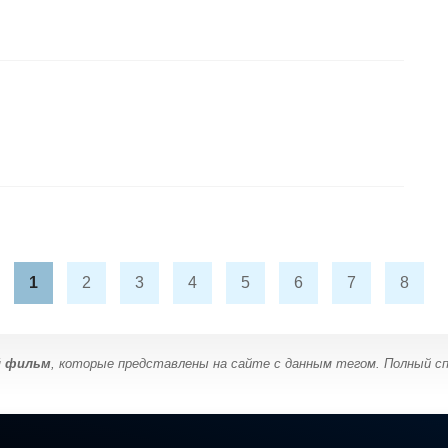
1
2
3
4
5
6
7
8
й фильм
, которые представлены на сайте с данным тегом. Полный сп