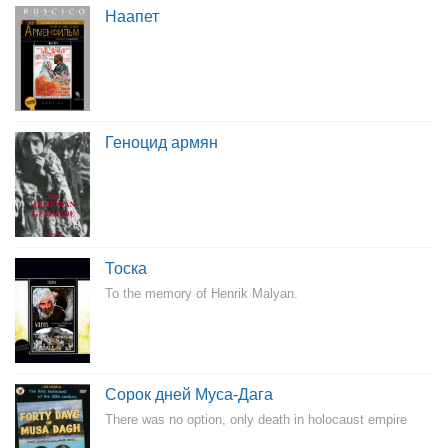
Наапет
Геноцид армян
Тоска
To the memory of Henrik Malyan.
Сорок дней Муса-Дага
There was no option, only death in holocaust empire