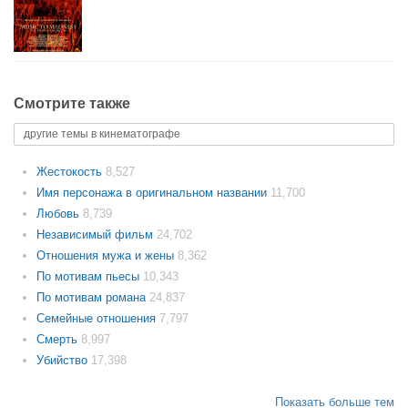
Смотрите также
другие темы в кинематографе
Жестокость
8,527
Имя персонажа в оригинальном названии
11,700
Любовь
8,739
Независимый фильм
24,702
Отношения мужа и жены
8,362
По мотивам пьесы
10,343
По мотивам романа
24,837
Семейные отношения
7,797
Смерть
8,997
Убийство
17,398
Показать больше тем