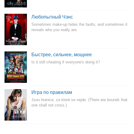
Любопытный Чэнс
Sometimes make-up hides the faults, and sometimes it
reveals who you really are
Быстрее, сильнее, мощнее
Is it still cheating if everyone's doing it?
Игра по правилам
Jsou hranice, za které se nejde. (There are bounds that
one shall not cross.)