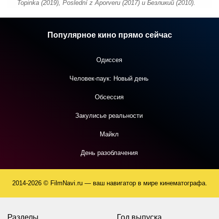
Topinka (2019), Poslední z Aporveru (2017) и Безликий (2010).
Популярное кино прямо сейчас
Одиссея
Человек-паук: Новый день
Обсессия
Закулисье реальности
Майкл
День разоблачения
2014-2026 © FilmNavi.ru — ваш навигатор в мире кинематографа.
Разделы
Год выпуска