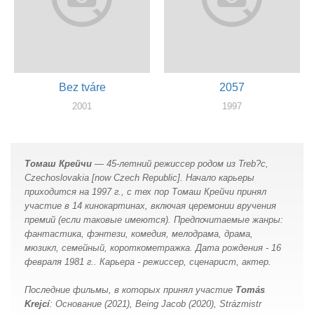
Bez tváre
2057
2001
1997
сценарист, режиссер
монтажер, режиссер, сценарист, оператор
Томаш Крейчи
— 45-летний режиссер родом из Treb?c,
Czechoslovakia [now Czech Republic]. Начало карьеры
приходится на 1997 г., с тех пор Томаш Крейчи принял
участие в 14 кинокартинах, включая церемонии вручения
премий (если таковые имеются). Предпочитаемые жанры:
фантастика, фэнтези, комедия, мелодрама, драма,
мюзикл, семейный, короткометражка. Дата рождения - 16
февраля 1981 г.. Карьера - режиссер, сценарист, актер.
Последние фильмы, в которых принял участие
Tomás
Krejcí
: Основание (2021), Being Jacob (2020), Strázmistr