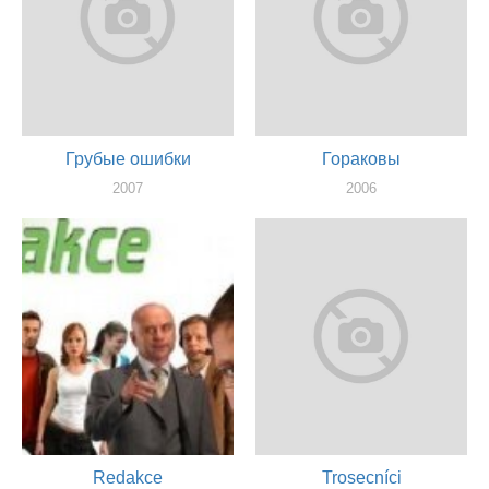
Грубые ошибки
Гораковы
2007
2006
режиссер
режиссер, актер, сценарист
Redakce
Trosecníci