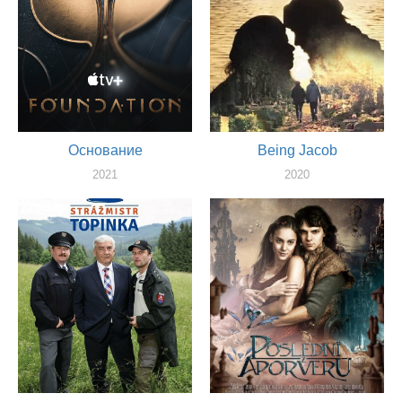
Основание
Being Jacob
2021
2020
продюссер
монтажер, сценарист, режиссер