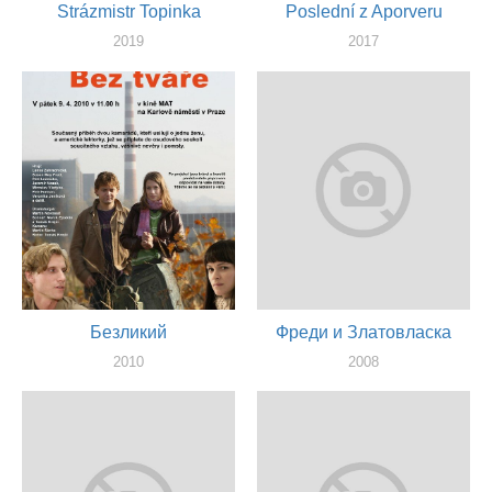
Strázmistr Topinka
Poslední z Aporveru
2019
2017
актер
режиссер
Безликий
Фреди и Златовласка
2010
2008
сценарист, режиссер
актер, режиссер