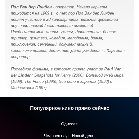
Пол Ван дер Линден
- оператор. Начало карьеры
приходится на 1969 г., с тех пор Пол Ван дер Линден
принял участие в 28 кинокартинах, включая церемонии
вручения премий (если таковые имеются).
Предпочитаемые жанры: ужасы, фантастика, боевик,
триллер, фэнтези, комедия, мелодрама, драма,
приключения, семейный, документальный,
короткометражка, детектив. Дата рождения - . Карьера -
оператор.
Последние фильмы, в которых принял участие
Paul Van
der Linden
: Snapshots for Henry (2006), Большой змей мира
(1999), The Fence (1998), Все дело в каратах (1998) и
Медвежонок (1997).
Популярное кино прямо сейчас
Одиссея
Человек-паук: Новый день