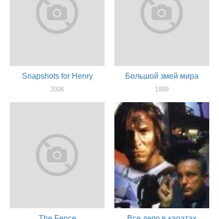
Snapshots for Henry
Большой змей мира
2006
1999
оператор
оператор
The Fence
Все дело в каратах