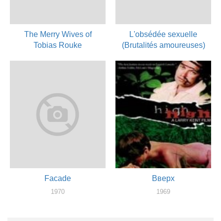
The Merry Wives of
L'obsédée sexuelle
Tobias Rouke
(Brutalités amoureuses)
1972
1972
оператор
оператор
Facade
Вверх
1970
1969
оператор
оператор