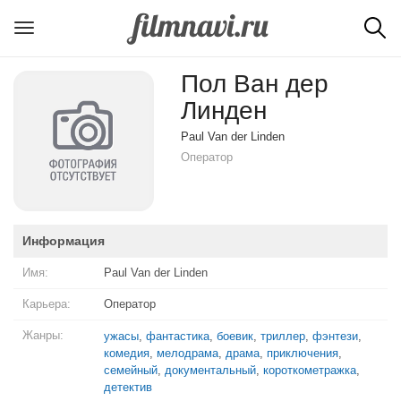
Пол Ван дер
Линден
Paul Van der Linden
Оператор
Информация
Имя:
Paul Van der Linden
Карьера:
Оператор
Жанры:
ужасы
,
фантастика
,
боевик
,
триллер
,
фэнтези
,
комедия
,
мелодрама
,
драма
,
приключения
,
семейный
,
документальный
,
короткометражка
,
детектив