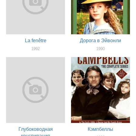
La fenêtre
Дорога в Эйвонли
1992
1990
оператор
оператор
Глубоководная
Кэмпбеллы
конспирация