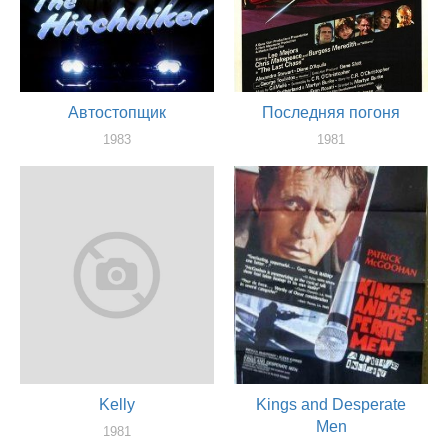
Автостопщик
Последняя погоня
1983
1981
оператор
оператор
Kelly
Kings and Desperate
Men
1981