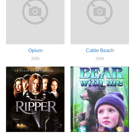
Opium
Cable Beach
2005
2004
актер
художник