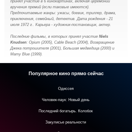
принял участие в 6 кинокартинах, включая церемонии
вручения премий (если таковые имеются).
Предпочитаемые жанры: ужасы, боевик, триллер, драма,
приключения, семейный, детектив. Дата рождения - 21
июля 1972 г.. Карьера - художник-постановщик, актер.
Последние фильмы, в которых принял участие
Niels
Knudsen
: Opium (2005), Cable Beach (2004), Возвращение
Джека потрошителя (2001), Большая медведица (2000) и
Mamy Blue (1999).
Популярное кино прямо сейчас
Одиссея
Человек-паук: Новый день
Последний богатырь. Колобок
Закулисье реальности