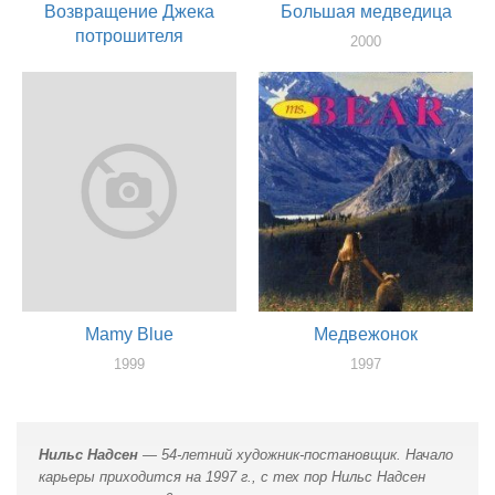
Возвращение Джека
Большая медведица
потрошителя
2000
художник
2001
художник
Mamy Blue
Медвежонок
1999
1997
актер
художник
Нильс Надсен
— 54-летний художник-постановщик. Начало
карьеры приходится на 1997 г., с тех пор Нильс Надсен