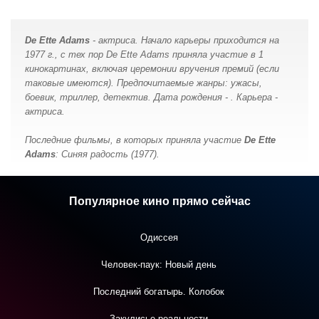
De Ette Adams
- актриса. Начало карьеры приходится на
1977 г., с тех пор De Ette Adams принялa участие в 1
кинокартинах, включая церемонии вручения премий (если
таковые имеются). Предпочитаемые жанры: ужасы,
боевик, триллер, детектив. Дата рождения - . Карьера -
актриса.
Последние фильмы, в которых принялa участие
De Ette
Adams
: Синяя радость (1977).
Популярное кино прямо сейчас
Одиссея
Человек-паук: Новый день
Последний богатырь. Колобок
Закулисье реальности