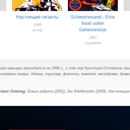
Настоящие гиганты
Schweinesand - Eine
Insel voller
1999
Geheimnisse
актер
1997
художник
ало карьеры приходится на 1996 г., с тех пор Кристиан Остертаг при
итаемые жанры: боевик, триллер, фэнтези, комедия, мелодрама, драма
stian Ostertag
: Божья работа (2001), Der Briefbomber (2000), Настоящие 