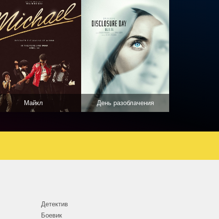
Майкл
День разоблачения
Детектив
Боевик