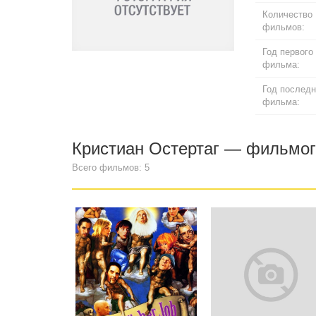
Количество
фильмов:
Год первого
фильма:
Год последн
фильма:
Кристиан Остертаг — фильмо
Всего фильмов: 5