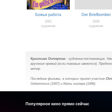
Божья работа
Der Briefbomber
2001
2000
художник
художник
Кристиан Остертаг
- художник-постановщик. Нач
вручения премий (если таковые имеются). Предпоч
актер.
Последние фильмы, в которых принял участие
Chri
Geheimnisse (1997) и Мать киллера (1996).
Популярное кино прямо сейчас