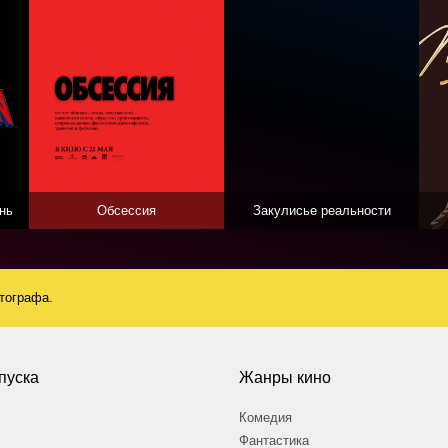
нь
Обсессия
Закулисье реальности
атографа.
пуска
Жанры кино
Комедия
Фантастика