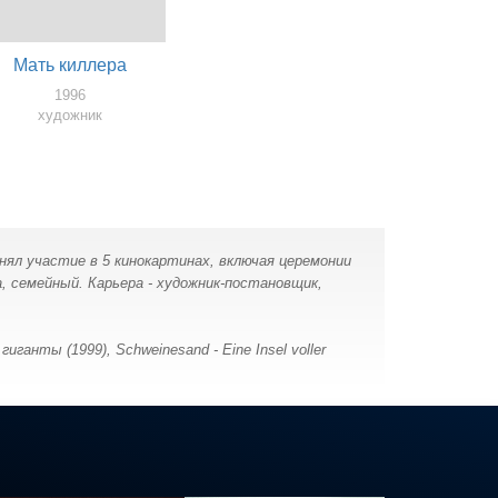
Мать киллера
1996
художник
нял участие в 5 кинокартинах, включая церемонии
, семейный. Карьера - художник-постановщик,
гиганты (1999), Schweinesand - Eine Insel voller