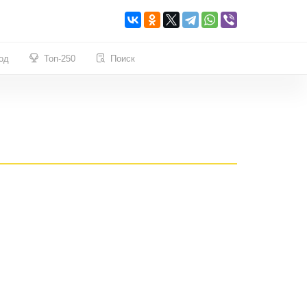
од
Топ-250
Поиск