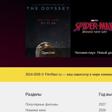
Одиссея
Человек-паук: Новый де
2014-2026 © FilmNavi.ru — ваш навигатор в мире кинем
Разделы
Год вы
Популярные фильмы
2027
Новинки кино
2026