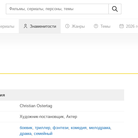
ериалы
Знаменитости
Жанры
Темы
2026 г
ия
Christian Ostertag
Художник-постановщик, Актер
боевик
,
триллер
,
фэнтези
,
комедия
,
мелодрама
,
драма
,
семейный