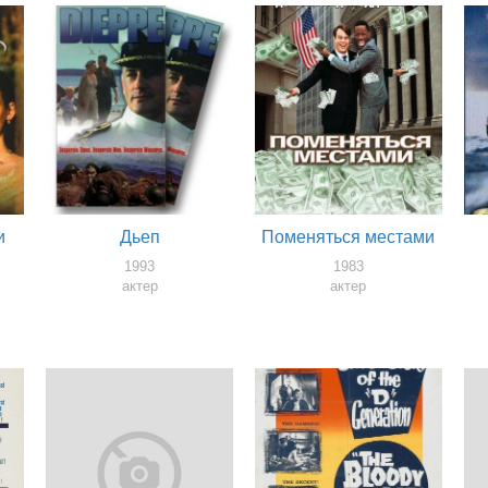
и
Дьеп
Поменяться местами
1993
1983
актер
актер