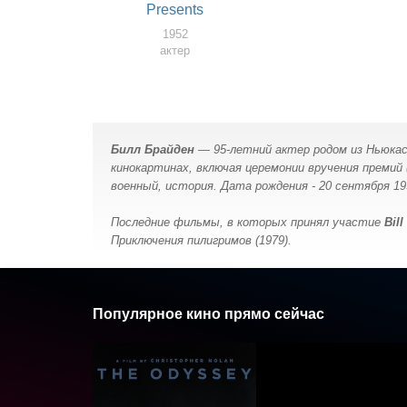
Presents
1952
актер
Билл Брайден
— 95-летний актер родом из Ньюкасл
кинокартинах, включая церемонии вручения премий
военный, история. Дата рождения - 20 сентября 193
Последние фильмы, в которых принял участие
Bil
Приключения пилигримов (1979).
Популярное кино прямо сейчас