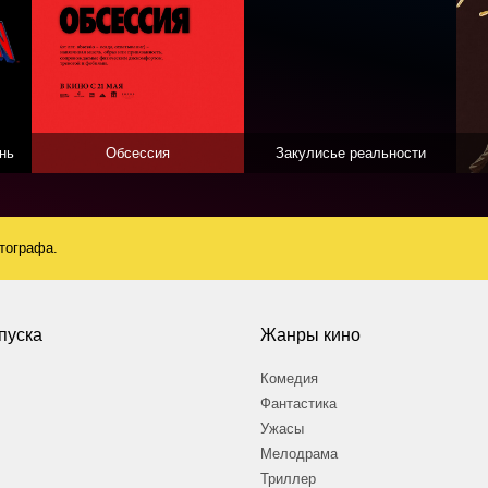
нь
Обсессия
Закулисье реальности
атографа.
пуска
Жанры кино
Комедия
Фантастика
Ужасы
Мелодрама
Триллер