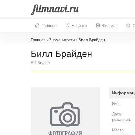
Главная
Новинки
Фильмы
С
Главная
›
Знаменитости
›
Билл Брайден
Билл Брайден
Bill Bryden
Информац
Имя:
Дата
рождения:
Место