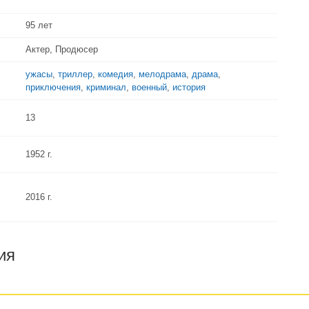
95 лет
Актер, Продюсер
ужасы
,
триллер
,
комедия
,
мелодрама
,
драма
,
приключения
,
криминал
,
военный
,
история
13
1952 г.
2016 г.
ия