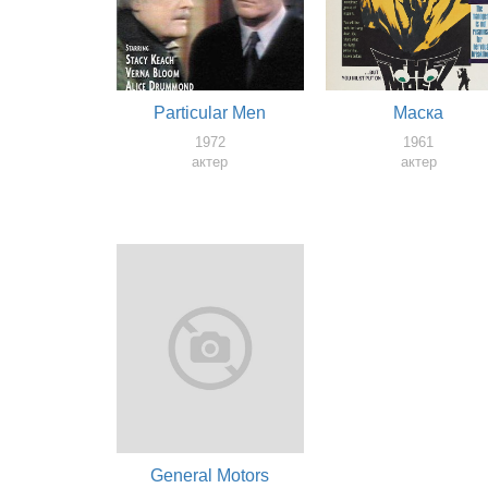
Particular Men
Маска
1972
1961
актер
актер
General Motors