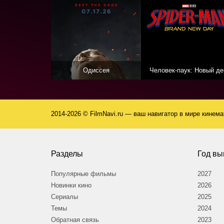
Одиссея
Человек-паук: Новый де
2014-2026 © FilmNavi.ru — ваш навигатор в мире кинем
Разделы
Год вы
Популярные фильмы
2027
Новинки кино
2026
Сериалы
2025
Темы
2024
Обратная связь
2023