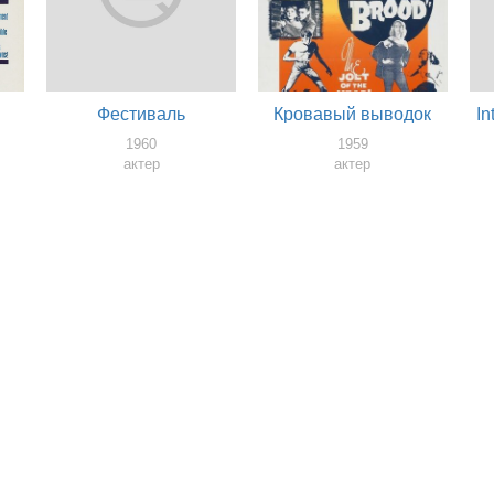
Фестиваль
Кровавый выводок
In
1960
1959
актер
актер