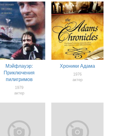
Мэйфлауэр:
Хроники Адама
Приключения
1976
пилигримов
актер
1979
актер