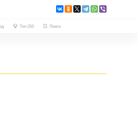
од
Топ-250
Поиск