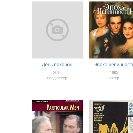
День похорон
Эпоха невинност
2016
1993
продюссер
актер