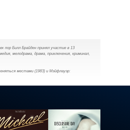
ех пор Билл Брайден принял участие в 13
едия, мелодрама, драма, приключения, криминал,
Поменяться местами (1983) и Мэйфлауэр: