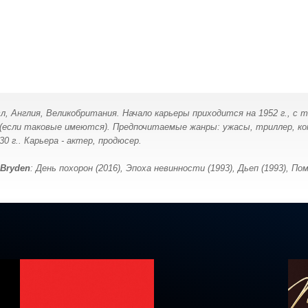
, Англия, Великобритания. Начало карьеры приходится на 1952 г., с т
 (если таковые имеются). Предпочитаемые жанры: ужасы, триллер, ком
0 г.. Карьера - актер, продюсер.
l Bryden
: День похорон (2016), Эпоха невинности (1993), Дьеп (1993), 