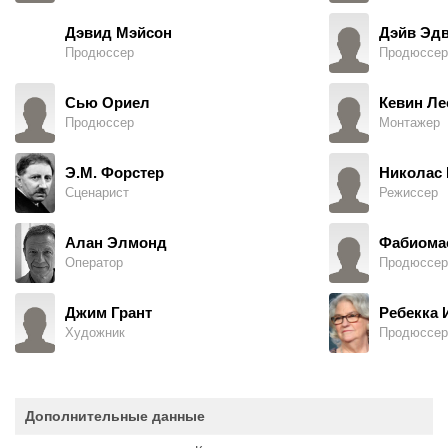
Дэвид Мэйсон
Дэйв Эд
Продюссер
Продюссер
Сью Ориел
Кевин Ле
Продюссер
Монтажер
Э.М. Форстер
Николас 
Сценарист
Режиссер
Алан Элмонд
Фабиома
Оператор
Продюссер
Джим Грант
Ребекка 
Художник
Продюссер
Дополнительные данные