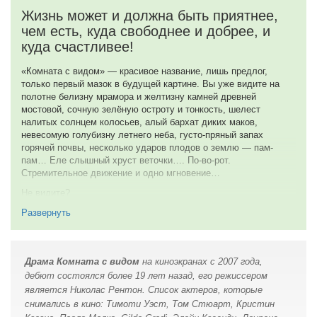
местами смеяться. Книга входит в число моих любимых,
общества, развитие, забавный юмор, без привычной сухости и
Жизнь может и должна быть приятнее,
поэтому не могу не сравнивать её с экранизациями.
иронии. Здесь англичане другие, они проще и приятнее.
чем есть, куда свободнее и добрее, и
В прежней версии 1985 года не хватает живости, в этой версии
Надуманный финал, конечно, испортил все впечатление, но
куда счастливее!
не хватает лёгкости.
несмотря на него, было очень уютно находиться в милой
английской компании, и я чаще буду пересматривать именно
Из плюсов — мне понравились Люси и Джордж.
«Комната с видом» — красивое название, лишь предлог,
эту киноверсию. Спасибо её создателям за удовольствие от
только первый мазок в будущей картине. Вы уже видите на
По моему, полное попадание. Очень хорошо читаются их
просмотра.
полотне белизну мрамора и желтизну камней древней
эмоции, чувства. Борьба Люси между собственными
мостовой, сочную зелёную остроту и тонкость, шелест
9 из 10
желаниями и долгом, её становление как личности — в игре
налитых солнцем колосьев, алый бархат диких маков,
актрисы это видно.
невесомую голубизну летнего неба, густо-пряный запах
4 октября 2020
горячей почвы, несколько ударов плодов о землю — пам-
Музыка, Италия, операторская работа очень хороши и вместе
пам… Еле слышный хруст веточки…. По-во-рот.
и по отдельности.
Стремительное движение и одно мгновение…
Но если говорить о минусах, то их, наверное, больше
Не видите?
- явно не хватило хронометража. Снято как-то сумбурно,
Тогда расскажу, что сие повествование построено в лучших
Развернуть
отрывочно, особенно со второй половины фильма. Если бы не
традициях жанра: многообещающая завязка, скучное
читала книгу, некоторых моментов не поняла бы.
продолжение, пустая серединка и предсказуемый, но
-Шарлота, тётя показалась какой-то дёрганой, нервной, совсем
оптимистичный конец. Всё как положено.
уж неуверенной в себе и жалкой. Совсем непонятно, почему
Драма Комната с видом
на киноэкранах с 2007 года,
Даже не предполагаю, что вы подумали, бедные мои
Люси слушалась эту запуганную женщину
дебют состоялся более 19 лет назад, его режиссером
читатели, после первых строк, но не спешите перелистывать
является Николас Рентон. Список актеров, которые
- Абсолютно не раскрыты персонажи матери Люси, её брата и
отзыв, сочтя будто уже поняли и его тональность и основную
жениха
снимались в кино: Тимоти Уэст, Том Стюарт, Кристин
мысль.