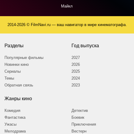
тогда вам несомненно стоит посмотреть этот фильм.
Майкл
Возможно вам откроется ответ, способный разрешить вашу
задачу. И вы поймёте, что жизнь может и должна быть
приятнее, чем есть, куда свободнее и добрее, и куда
2014-2026 © FilmNavi.ru — ваш навигатор в мире кинематографа.
счастливее)))
15 января 2012
Разделы
Год выпуска
Популярные фильмы
2027
Новинки кино
2026
Сериалы
2025
Темы
2024
Обратная связь
2023
Жанры кино
Комедия
Детектив
Фантастика
Боевик
Ужасы
Приключения
Мелодрама
Вестерн