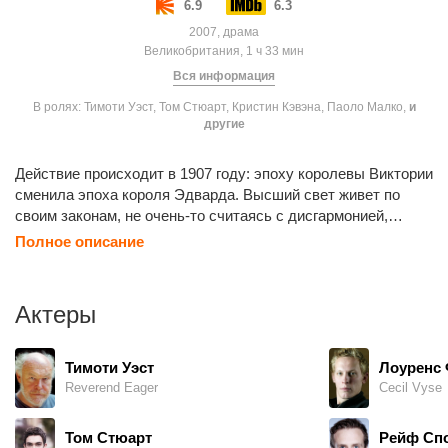
6.9
6.3
2007, драма
Великобритания, 1 ч 33 мин
Вся информация
В ролях: Тимоти Уэст, Том Стюарт, Кристин Кэвэна, Паоло Малко,
и
другие
Действие происходит в 1907 году: эпоху королевы Виктории
сменила эпоха короля Эдварда. Высший свет живет по
своим законам, не очень-то считаясь с дисгармонией,
возникающей из-за противоречий между правилами
Полное описание
хорошего тона и реальными человеческими чувствами.
Молодая англичанка Люси Хонейчерч путешествует со
своей тетушкой Шарлоттой по Италии. Во Флоренции они
Актеры
останавливаются в одном пансионе с другими
соотечественниками. Среди них оказываются мистер
Эмерсон и его сын Джордж. Им не присуща традиционная
Тимоти Уэст
Лоуренс 
английская сдержанность, да и само путешествие
Reverend Eager
Cecil Vyse
переполняет их сильными чувствами и эмоциями. Люси,
как чуткая и артистическая натура, попадает под обаяние
Том Стюарт
Рейф Сп
Джорджа, который постоянно демонстрирует ей знаки