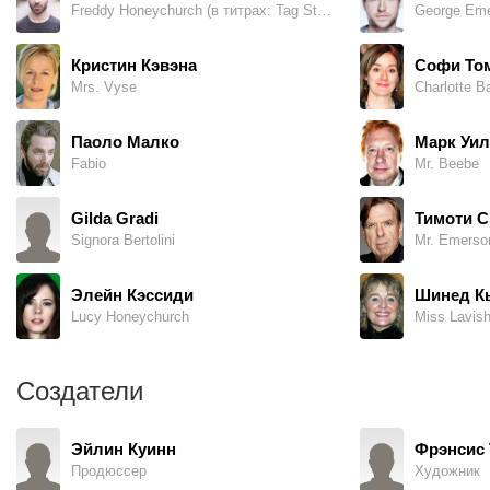
Freddy Honeychurch (в титрах: Tag Stewart)
George Em
своего внимания. Чтобы избежать неприятностей, тетушка
и Люси возвращаются в Англию, где ее ждет вполне
Кристин Кэвэна
Софи То
респектабельный и всеми одобренный жених Сесиль. Все
Mrs. Vyse
Charlotte Ba
идет своим чередом, пока по соседству с Люси не
поселяются Эмерсоны...
Паоло Малко
Марк Уи
Fabio
Mr. Beebe
Gilda Gradi
Тимоти 
Signora Bertolini
Mr. Emerso
Элейн Кэссиди
Шинед К
Lucy Honeychurch
Miss Lavis
Создатели
Эйлин Куинн
Фрэнсис 
Продюссер
Художник