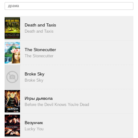
драма
Death and Taxis
Death and Taxis
The Stonecutter
The Stonecutter
Broke Sky
Broke Sky
Игры дьявола
Before the Devil Knows You're Dead
Везунчик
Lucky You