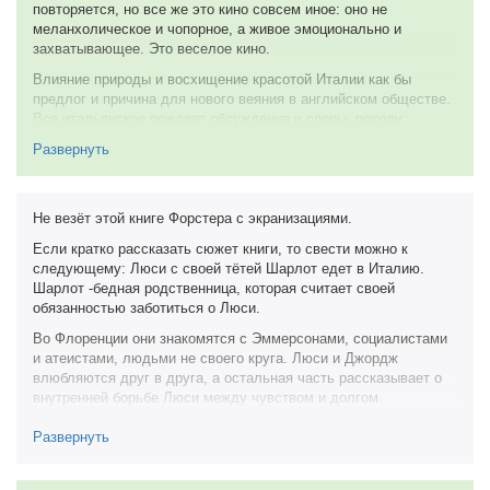
повторяется, но все же это кино совсем иное: оно не
меланхолическое и чопорное, а живое эмоционально и
захватывающее. Это веселое кино.
Влияние природы и восхищение красотой Италии как бы
предлог и причина для нового веяния в английском обществе.
Все итальянское рождает обсуждения и споры, походу
раскрывая черты героев и персонажей, и они преобразуются в
Развернуть
нечто лучшее, как в доброй сказке. А новые приятные чувства
и эмоции привносят небывалую теплоту и взаимопонимание в
общество. Преобразуется круг интересов и взгляды. Время
духовных перемен и смена культурных ценностей в
Не везёт этой книге Форстера с экранизациями.
английском обществе просматривается остро как в в романе,
Если кратко рассказать сюжет книги, то свести можно к
так и в фильме. Все происходит в новом, оживленном темпо-
следующему: Люси с своей тётей Шарлот едет в Италию.
ритме. Уже нет холодной эмоциональности или сухости,
Шарлот -бедная родственница, которая считает своей
напротив, а главные герои Люси и Джордж, в исполнении
обязанностью заботиться о Люси.
Элейн Кэссиди и Рейфа Сполла, демонстрируют желание
оторваться от привычной обыденности и влияния английского
Во Флоренции они знакомятся с Эммерсонами, социалистами
этикета. Горячее вольнодумие завладевает умами старшего
и атеистами, людьми не своего круга. Люси и Джордж
поколения.
влюбляются друг в друга, а остальная часть рассказывает о
внутренней борьбе Люси между чувством и долгом.
Замечательная игра все актеров Особенно понравилась
Элейн. Очень выразительны, забавны остальные персонажи.
Но это именно содержание
Развернуть
Эта версия фильма была бы копией первой, если бы не
Если сравнивать с книгой, то книга написана очень лёгким,
приятная оживленность всего актерского состава, желание
живым языком. Её хочется перечитывать, цитировать,
режиссера показать позитивные подвижки английского