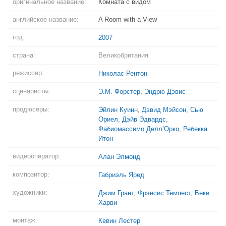
оригинальное название:
Комната с видом
английское название:
A Room with a View
год:
2007
страна:
Великобритания
режиссер:
Николас Рентон
сценаристы:
Э.М. Форстер
,
Эндрю Дэвис
продюсеры:
Эйлин Куинн
,
Дэвид Мэйсон
,
Сью
Ориел
,
Дэйв Эдвардс
,
Фабиомассимо Делл’Орко
,
Ребекка
Итон
видеооператор:
Алан Элмонд
композитор:
Габриэль Яред
художники:
Джим Грант
,
Фрэнсис Темпест
,
Беки
Харви
монтаж:
Кевин Лестер