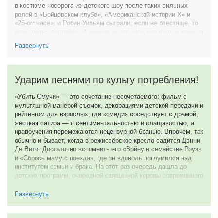
в костюме носорога из детского шоу после таких сильных
ролей в «Бойцовском клубе», «Американской истории Х» и
«25-ом часе», и Робин Уильям сыграли, если не блестяще, то
безусловно достойно. И именно их заслуга, что фильм кому-то
понравился и порой радовал своего зрителя забавными
Развернуть
моментами. Главная проблема этой кинокартины- это не до
конца проработанный сюжет. Я не хочу сказать, что он
неоригинален. Отнюдь нет. Задумка была интересной и
необычной- показать оборотную сторону детского
Ударим песнями по культу потребления!
развлекательного сегмента телевидения, который состоит из
желания построить бизнес на детстве и «вытрясти» побольше
«Убить Смучи» — это сочетание несочетаемого: фильм с
денег из родителей с помощью различных ледовых шоу,
мультяшной манерой съемок, декорациями детской передачи и
товаров для детей и продажи мест в зале. Однако, мне, как
рейтингом для взрослых, где комедия соседствует с драмой,
поколению 2000-х было скучновато смотреть на вялотекущие
жесткая сатира — с сентиментальностью и слащавостью, а
и предсказуемые действия героев. К тому же, во время
нравоучения перемежаются нецензурной бранью. Впрочем, так
просмотра не покидала мысль о том, что смотришь боевик из
обычно и бывает, когда в режиссёрское кресло садится Дэнни
80-х или 90-х, так как в такой стилистике выполнен фильм.
Де Вито. Достаточно вспомнить его «Войну в семействе Роуз»
Это влияние Дэнни ДеВито, актерская игра которого была
и «Сбрось маму с поезда», где он вдоволь поглумился над
востребована десятилетия назад, но потеряла свою
институтом семьи и брака. На этот раз очередь дошла до
актуальность к началу 2000-х. Он спродюсировал фильм, не
детских программ, очередной священной коровы современного
вписавшись в эпоху.
общества, в разделывании которой в полной мере
проявляются мизантропические взгляды Де Вито.
Развернуть
Тягостное чувство не отступает. Мастера своего дела
снимаются в фильме для никого. Недетское кино для
История начинается с того, что Рэндольф Радуга, «самый
взрослых про недетскую жизнь для детей. Слишком запутанно
добрый ведущий Америки» и «лучший друг детей»,