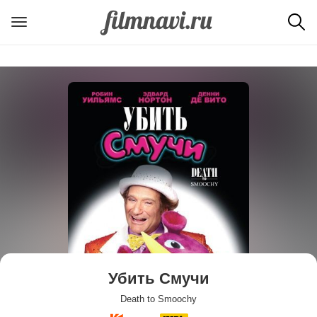
Убить Смучи
Death to Smoochy