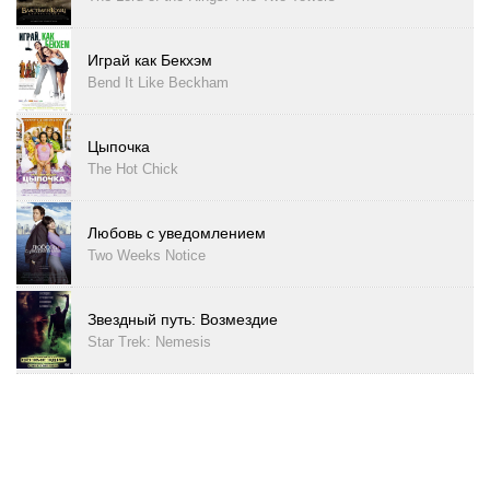
Играй как Бекхэм
Bend It Like Beckham
Цыпочка
The Hot Chick
Любовь с уведомлением
Two Weeks Notice
Звездный путь: Возмездие
Star Trek: Nemesis