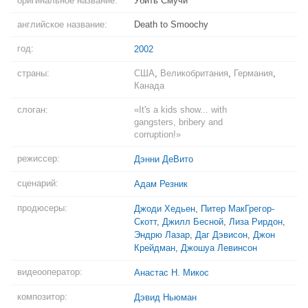
оригинальное название:
Убить Смучи
английское название:
Death to Smoochy
год:
2002
страны:
США
,
Великобритания
,
Германия
,
Канада
слоган:
«It's a kids show... with
gangsters, bribery and
corruption!»
режиссер:
Дэнни ДеВито
сценарий:
Адам Резник
продюсеры:
Джоди Хедьен
,
Питер МакГрегор-
Скотт
,
Джилл Бесной
,
Лиза Рирдон
,
Эндрю Лазар
,
Даг Дэвисон
,
Джон
Крейдман
,
Джошуа Левинсон
видеооператор:
Анастас Н. Микос
композитор:
Дэвид Ньюман