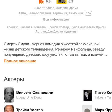
6.6
6.3
2002, триллер, комедия, драма
США, Великобритания, Германия, 1 ч 45 мин
16+
Вся информация
В ролях: Винсент Скьявелли, Трейси Уолтер, Луис Гьямбальво, Кристи
Артран, Дэн Дюран
и другие
Смерть Смучи - черная комедия о жесткой закулисной
жизни детского телевидения. Рэйнбоу Рэнфольда, звезду
популярного детского шоу увольняют за взятки, а взамен
берут порядочного Смучи, изображающего носорога. Смучи
Полное описание
быстро становится супервездой, повышая рейтинг
передачи. Но Рэндольф вынашивает планы мести, желая
получить назад свой титул любимца Америки.
Актеры
Винсент Скьявелли
Питер Ко
Buggy Ding Dong
Takeshi Yam
Трейси Уолтер
Марк Яр