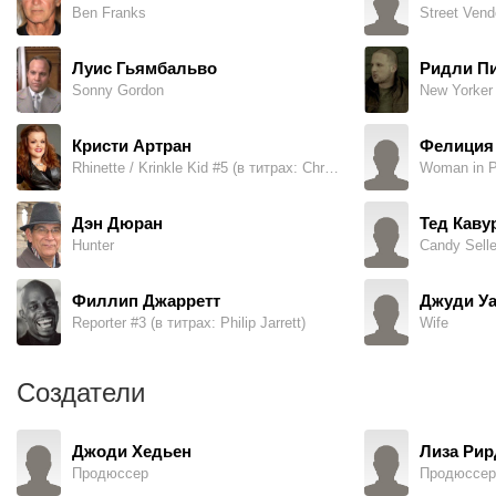
Ben Franks
Street Vend
Луис Гьямбальво
Ридли П
Sonny Gordon
Кристи Артран
Фелиция
Rhinette / Krinkle Kid #5 (в титрах: Christy Artran)
Дэн Дюран
Тед Каву
Hunter
Candy Selle
Филлип Джарретт
Джуди Уа
Reporter #3 (в титрах: Philip Jarrett)
Wife
Создатели
Джоди Хедьен
Лиза Рир
Продюссер
Продюссер