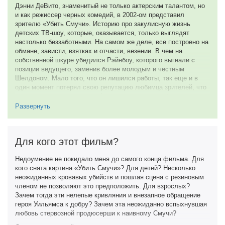
Дэнни ДеВито, знаменитый не только актерским талантом, но
Несмотря на разделение на «хороших» и «плохих», это
и как режиссер черных комедий, в 2002-ом представил
деление весьма условное — все герои, какие бы они ни были,
зрителю «Убить Смучи». Историю про закулисную жизнь
«вертятся» вокруг одного центра, которые олицетворяет
детских ТВ-шоу, которые, оказывается, только выглядят
розовый носорог — кому-то хочется его уничтожить, кому-то
настолько беззаботными. На самом же деле, все построено на
безмерно любить.
обмане, зависти, взятках и отчасти, везении. В чем на
Не знаю, за что актеру, изображающего Радугу, дали
собственной шкуре убедился Рэйнбоу, которого выгнали с
«Золотую малину», но его герой уникален. Он собирает все
позиции ведущего, заменив более молодым и честным
пороки, сконцентрировавшись на обиженном «я», но чудесным
Шелдоном. Мало того, что он лишился работы, так еще и в
образом избавляется от этого груза — совсем как в детских
один момент потерял свою репутацию любимца зрителей, что
передачах под действием силы волшебства.
куда болезненнее первого. А еще приходится наблюдать, как
мало что смыслящий в шоу-бизнесе простак с каждым днем
Развернуть
Если говорить про «Мучи», то разгадка лежит на поверхности
становится все успешнее, нацепив дурацкий костюм розового
— он ведет себя как 5-летний ребенок, обожает Смучи, но при
носорога Смучи!
этом принадлежит к какой-то криминальной банде.
Несовместимо, потому и случается то, что случается.
Тут уж не обойтись без вынашивания плана мести, постоянных
Для кого этот фильм?
приступов бешенства при одном только упоминании оппонента
Человеку не так мало дано, когда у него ничего нет, и не так
и всевозможных нелепых моментов. Которые, если
много, когда у него есть все.
Недоумение не покидало меня до самого конца фильма. Для
призадуматься, умело отображают суровую
кого снята картина «Убить Смучи»? Для детей? Несколько
8 из 10
действительность, справедливую для большинства. У
неожиданных кровавых убийств и пошлая сцена с резиновым
режиссера ДеВито очень хорошо получаются такие картины,
членом не позволяют это предположить. Для взрослых?
15 августа 2011
которые правильнее всего охарактеризовать как трагикомедии.
Зачем тогда эти нелепые кривляния и внезапное обращение
Смотреть без смеха на безумного персонажа Робина
героя Уильямса к добру? Зачем эта неожиданно вспыхнувшая
Уильямса, который готов голыми руками придушить героя
любовь стервозной продюсерши к наивному Смучи?
Эдварда Нортона, невозможно! Особенно, если вспомнить, что