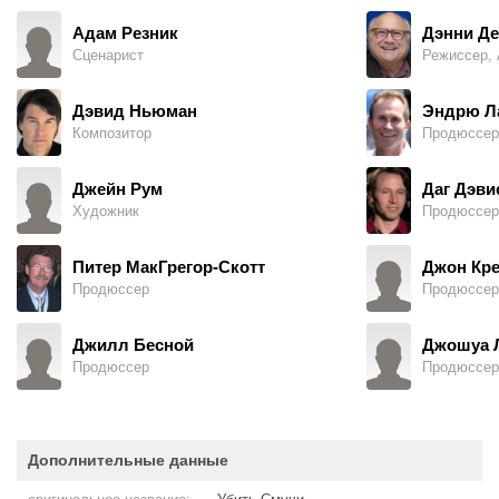
Адам Резник
Дэнни Д
Сценарист
Режиссер, 
Дэвид Ньюман
Эндрю Л
Композитор
Продюссер
Джейн Рум
Даг Дэви
Художник
Продюссер
Питер МакГрегор-Скотт
Джон Кр
Продюссер
Продюссер
Джилл Бесной
Джошуа 
Продюссер
Продюссер
Дополнительные данные