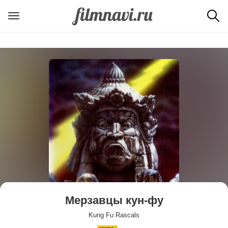
Мерзавцы кун-фу
Kung Fu Rascals