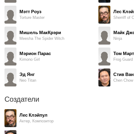
Мэтт Роуз
Лес Клэй
Torture Master
Sherriff of
Мишель МакКрэри
Майк Дж
Meesha The Spider Witch
Ninja
Мэрион Парас
Том Март
Kimono Girl
Frog Guard 
Эд Янг
Стив Ван
Neo Titan
Chen Chow
Создатели
Лес Клэйпул
Актер, Композитор