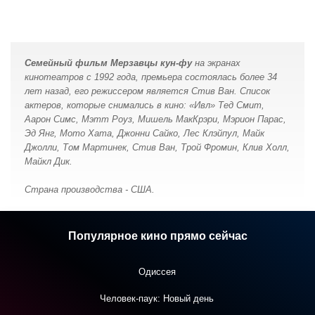
Семейный фильм Мерзавцы кун-фу
на экранах
кинотеатров с 1992 года, премьера состоялась более 34
лет назад, его режиссером является Стив Ван. Список
актеров, которые снимались в кино: «Ивл» Тед Смит,
Аарон Симс, Мэтт Роуз, Мишель МакКрэри, Мэрион Парас,
Эд Янг, Мото Хата, Джонни Сайко, Лес Клэйпул, Майк
Джолли, Том Мартинек, Стив Ван, Трой Фромин, Клив Холл,
Майкл Дик.
Страна производства - США.
Популярное кино прямо сейчас
Одиссея
Человек-паук: Новый день