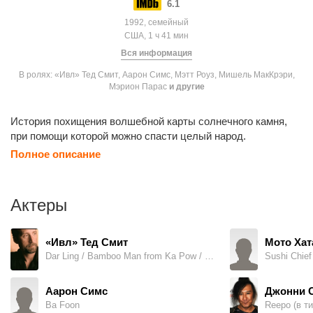
6.1
1992, семейный
США, 1 ч 41 мин
Вся информация
В ролях: «Ивл» Тед Смит, Аарон Симс, Мэтт Роуз, Мишель МакКрэри,
Мэрион Парас
и другие
История похищения волшебной карты солнечного камня,
при помощи которой можно спасти целый народ.
Полное описание
Актеры
«Ивл» Тед Смит
Мото Хат
Dar Ling / Bamboo Man from Ka Pow / Meta Spartan (в титрах: Ted Smith)
Sushi Chief
Аарон Симс
Джонни 
Ba Foon
Reepo (в ти