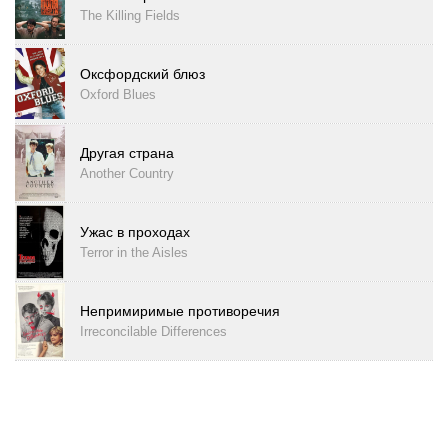
The Killing Fields
Оксфордский блюз
Oxford Blues
Другая страна
Another Country
Ужас в проходах
Terror in the Aisles
Непримиримые противоречия
Irreconcilable Differences