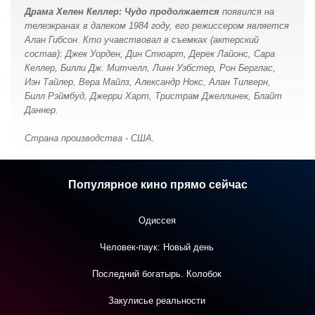
Драма Хелен Келлер: Чудо продолжается
появился на
телеэкранах в далеком 1984 году, его режиссером является
Алан Гибсон. Кто учавствовал в съемках (актерский
состав): Джек Уорден, Дин Стюарт, Дерек Лайонс, Сара
Келлер, Билли Дж. Митчелл, Линн Уэбстер, Рон Берглас,
Иэн Тайлер, Вера Майлз, Александр Нокс, Алан Тилверн,
Билл Рэймбуд, Джерри Харт, Тристрам Джеллинек, Блайт
Даннер.
Страна производства - США.
Популярное кино прямо сейчас
Одиссея
Человек-паук: Новый день
Последний богатырь. Колобок
Закулисье реальности