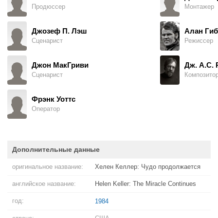
Продюссер
Монтажер
Джозеф П. Лэш
Алан Гиб
Сценарист
Режиссер
Джон МакГриви
Дж. А.С.
Сценарист
Композито
Фрэнк Уоттс
Оператор
Дополнительные данные
оригинальное название:
Хелен Келлер: Чудо продолжается
английское название:
Helen Keller: The Miracle Continues
год:
1984