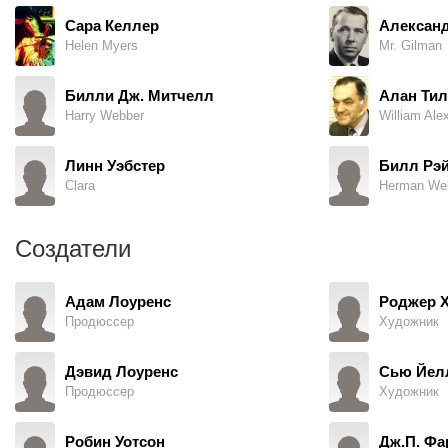
Сара Келлер
Александ
Helen Myers
Mr. Gilman
Билли Дж. Митчелл
Алан Тил
Harry Webber
William Ale
Линн Уэбстер
Билл Рэ
Clara
Herman We
Создатели
Адам Лоуренс
Роджер 
Продюссер
Художник
Дэвид Лоуренс
Сью Йел
Продюссер
Художник
Робин Уотсон
Дж.П. Фа