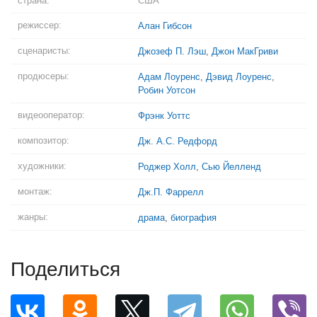
страна:
США
режиссер:
Алан Гибсон
сценаристы:
Джозеф П. Лэш
,
Джон МакГриви
продюсеры:
Адам Лоуренс
,
Дэвид Лоуренс
,
Робин Уотсон
видеооператор:
Фрэнк Уоттс
композитор:
Дж. А.С. Редфорд
художники:
Роджер Холл
,
Сью Йелленд
монтаж:
Дж.П. Фаррелл
жанры:
драма
,
биография
Поделиться