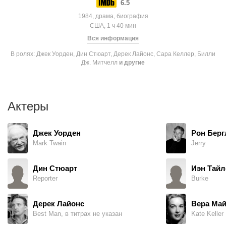
6.5
1984, драма, биография
США, 1 ч 40 мин
Вся информация
В ролях: Джек Уорден, Дин Стюарт, Дерек Лайонс, Сара Келлер, Билли
Дж. Митчелл
и другие
Актеры
Джек Уорден
Рон Берг
Mark Twain
Jerry
Дин Стюарт
Иэн Тайл
Reporter
Burke
Дерек Лайонс
Вера Ма
Best Man, в титрах не указан
Kate Keller