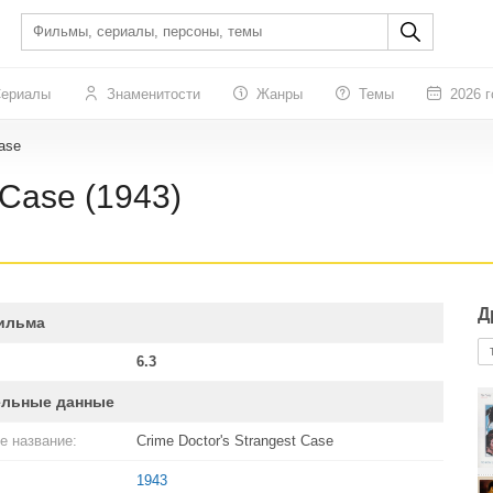
ериалы
Знаменитости
Жанры
Темы
2026 г
Case
 Case (1943)
Д
ильма
6.3
ельные данные
е название:
Crime Doctor's Strangest Case
1943