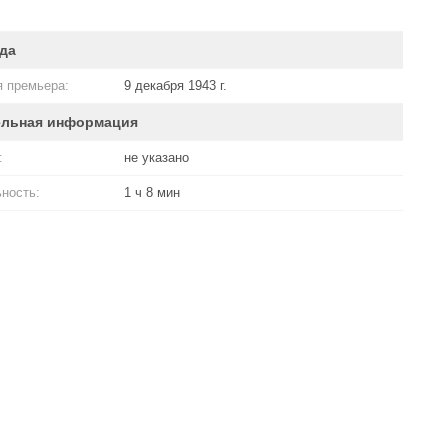
да
 премьера:
9 декабря 1943 г.
ельная информация
:
не указано
ность:
1 ч 8 мин