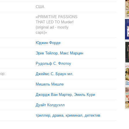
США
«PRIMITIVE PASSIONS
THAT LED TO Murder!
(original ad - mostly
caps)»
Юджин Форде
Эрик Тейлор
,
Макс Марцин
Рудольф С. Флотоу
ор:
Джеймс С. Браун мл.
Мишель Мишле
Джордж Ван Мартер
,
Эмиль Кури
Дуайт Колдуэлл
триллер
,
драма
,
криминал
,
детектив