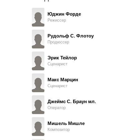
Крейтон Хейл
Dr. Carter, в титрах не указан
Юджин Форде
Режиссер
Томас Э. Джексон
Detective Yarnell, в титрах не указан
Рудольф С. Флотоу
Продюссер
Джордж Линн
Walter Burns, в титрах не указан
Эрик Тейлор
Сценарист
Рэй Уолкер
George H. Fenton, в титрах не указан
Макс Марцин
Сценарист
Уорнер Бакстер
Dr. Robert Ordway
Джеймс С. Браун мл.
Оператор
Бартон МакЛэйн
Detective Rief
Мишель Мишле
Композитор