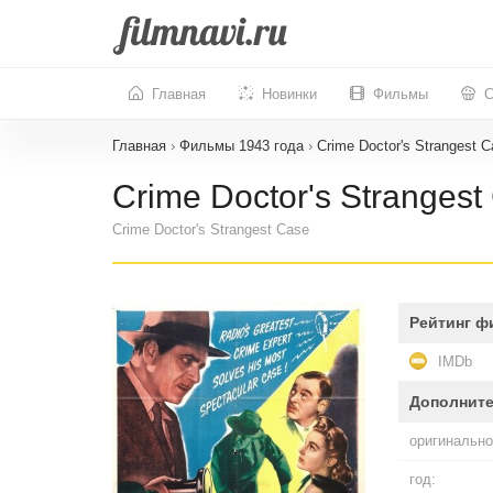
Главная
Новинки
Фильмы
С
Главная
›
Фильмы 1943 года
›
Crime Doctor's Strangest 
Crime Doctor's Strangest
Crime Doctor's Strangest Case
Рейтинг ф
IMDb
Дополнит
оригинально
год: