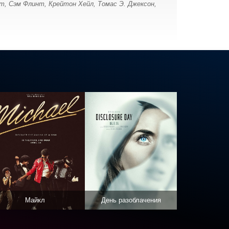
рт, Сэм Флинт, Крейтон Хейл, Томас Э. Джексон,
Майкл
День разоблачения