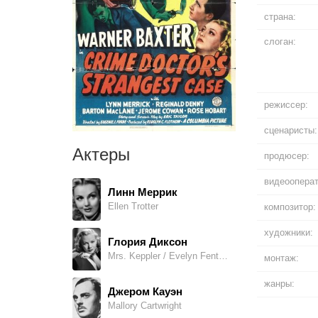
страна:
слоган:
режиссер:
сценаристы:
Актеры
продюсер:
видеооперат
Линн Меррик
Ellen Trotter
композитор:
художники:
Глория Диксон
Mrs. Keppler / Evelyn Fenton Cartwright
монтаж:
жанры:
Джером Кауэн
Mallory Cartwright