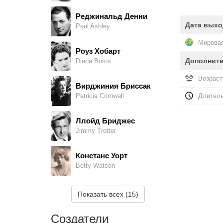
Реджинальд Денни
Дата выхо
Paul Ashley
Мировая
Роуз Хобарт
Дополнит
Diana Burns
Возраст
Вирджиния Бриссак
Patricia Cornwall
Длитель
Ллойд Бриджес
Jimmy Trotter
Констанс Уорт
Betty Watson
Сэм Флинт
Показать всех (15)
Addison Burns, в титрах не указан
Создатели