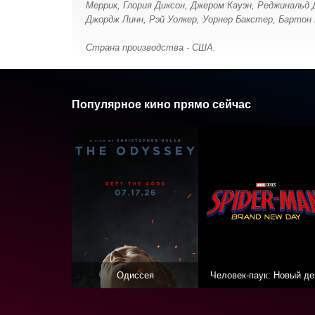
Меррик, Глория Диксон, Джером Кауэн, Реджинальд
Джордж Линн, Рэй Уолкер, Уорнер Бакстер, Бартон
Страна производства - США.
Популярное кино прямо сейчас
Одиссея
Человек-паук: Новый де