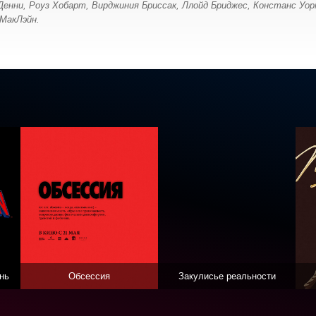
 Денни, Роуз Хобарт, Вирджиния Бриссак, Ллойд Бриджес, Констанс Уо
 МакЛэйн.
нь
Обсессия
Закулисье реальности