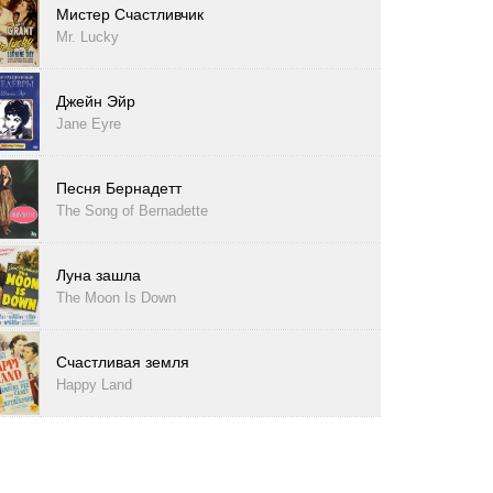
Мистер Счастливчик
Mr. Lucky
Джейн Эйр
Jane Eyre
Песня Бернадетт
The Song of Bernadette
Луна зашла
The Moon Is Down
Счастливая земля
Happy Land