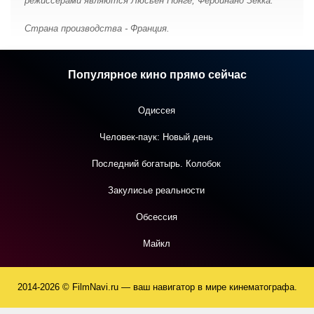
режиссерами являются Люсьен Нонге, Фердинанд Зекка.
Страна производства - Франция.
Популярное кино прямо сейчас
Одиссея
Человек-паук: Новый день
Последний богатырь. Колобок
Закулисье реальности
Обсессия
Майкл
2014-2026 © FilmNavi.ru — ваш навигатор в мире кинематографа.