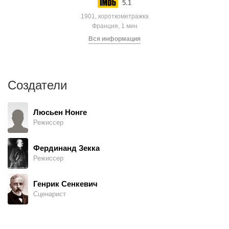
5.1
1901, короткометражка
Франция, 1 мин
Вся информация
Создатели
Люсьен Нонге
Режиссер
Фердинанд Зекка
Режиссер
Генрик Сенкевич
Сценарист