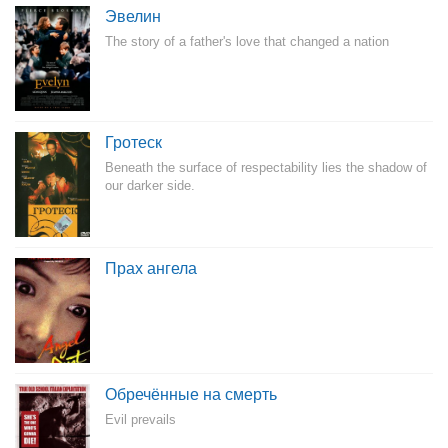
Эвелин
The story of a father's love that changed a nation
Гротеск
Beneath the surface of respectability lies the shadow of
our darker side.
Прах ангела
Обречённые на смерть
Evil prevails