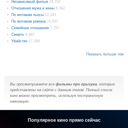
Независимый фильм
24,702
Отношения мужа и жены
8,362
По мотивам пьесы
10,343
По мотивам романа
24,837
Семейные отношения
7,797
Смерть
8,997
Убийство
17,398
Показать больше тем
Вы просматриваете все
фильмы про грызуна
, которые
представлены на сайте с данным тегом. Полный список
кино можно просмотреть, используя постраничную
навигацию.
Популярное кино прямо сейчас