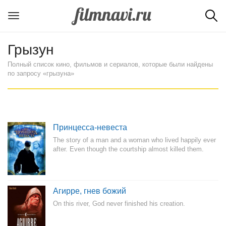
Грызун
Полный список кино, фильмов и сериалов, которые были найдены
по запросу «грызуна»
Принцесса-невеста
The story of a man and a woman who lived happily ever
after. Even though the courtship almost killed them.
Агирре, гнев божий
On this river, God never finished his creation.