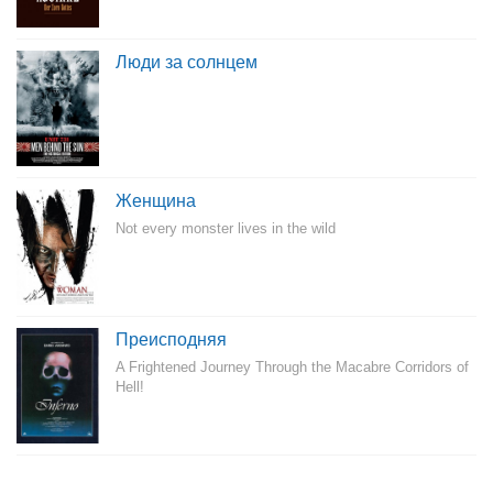
Люди за солнцем
Женщина
Not every monster lives in the wild
Преисподняя
A Frightened Journey Through the Macabre Corridors of
Hell!