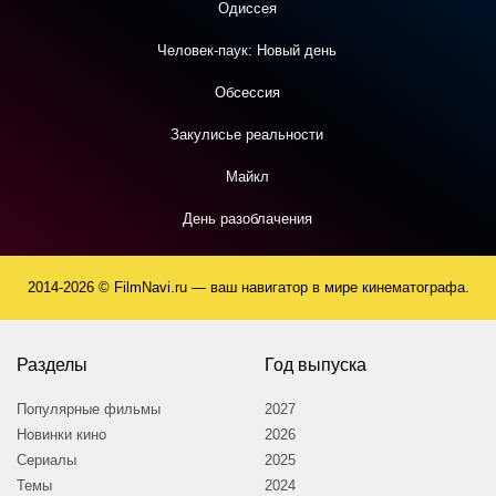
Одиссея
Человек-паук: Новый день
Обсессия
Закулисье реальности
Майкл
День разоблачения
2014-2026 © FilmNavi.ru — ваш навигатор в мире кинематографа.
Разделы
Год выпуска
Популярные фильмы
2027
Новинки кино
2026
Сериалы
2025
Темы
2024