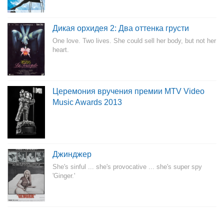
Дикая орхидея 2: Два оттенка грусти
One love. Two lives. She could sell her body, but not her
heart.
Церемония вручения премии MTV Video
Music Awards 2013
Джинджер
She's sinful ... she's provocative ... she's super spy
'Ginger.'