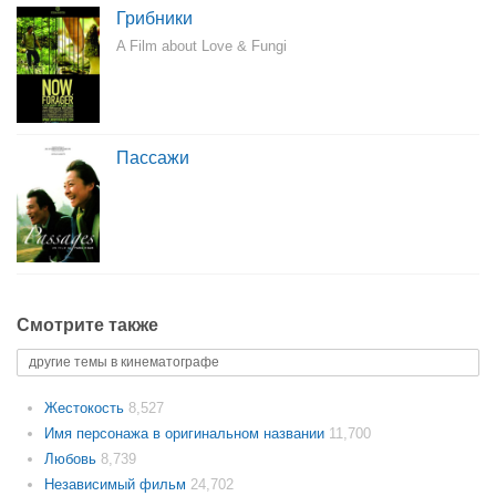
Грибники
A Film about Love & Fungi
Пассажи
Смотрите также
другие темы в кинематографе
Жестокость
8,527
Имя персонажа в оригинальном названии
11,700
Любовь
8,739
Независимый фильм
24,702