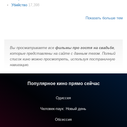
Убийство
17,398
Показать больше тем
Вы просматриваете все
фильмы про гостя на свадьбе
,
которые представлены на сайте с данным тегом. Полный
список кино можно просмотреть, используя постраничную
навигацию.
Популярное кино прямо сейчас
Одиссея
Человек-паук: Новый день
Обсессия