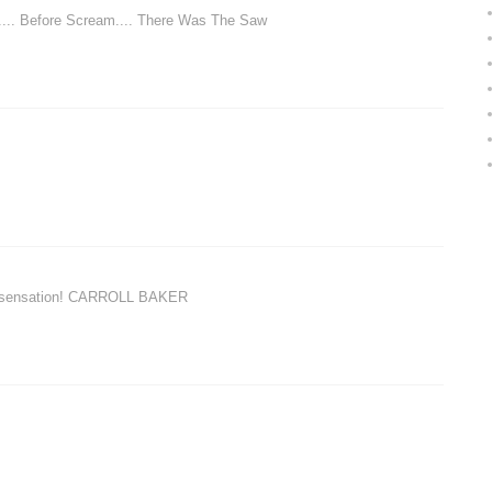
h.... Before Scream.... There Was The Saw
is a sensation! CARROLL BAKER