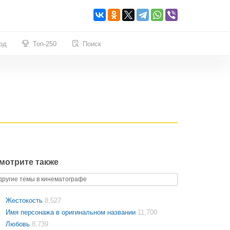
од
Топ-250
Поиск
мотрите также
другие темы в кинематографе
Жестокость
8,527
Имя персонажа в оригинальном названии
11,700
Любовь
8,739