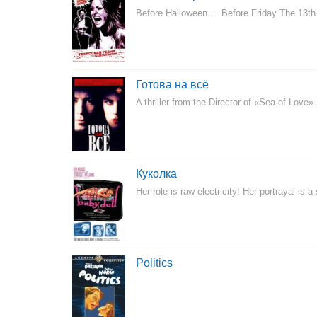
Before Halloween.... Before Friday The 13t
Готова на всё
A thriller from the Director of «Sea of Love»
Куколка
Her role is raw electricity! Her portrayal 
Politics