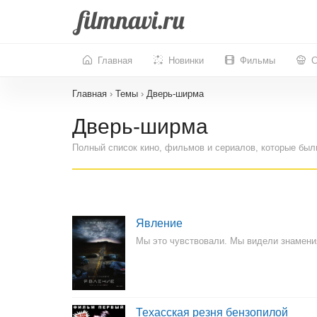
Главная
Новинки
Фильмы
С
Главная
›
Темы
›
Дверь-ширма
Дверь-ширма
Полный список кино, фильмов и сериалов, которые был
Явление
Мы это чувствовали. Мы видели знамени
Техасская резня бензопилой