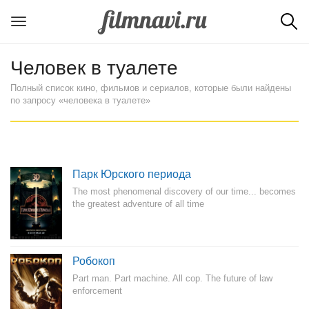
Человек в туалете
Полный список кино, фильмов и сериалов, которые были найдены
по запросу «человека в туалете»
Парк Юрского периода
The most phenomenal discovery of our time... becomes
the greatest adventure of all time
Робокоп
Part man. Part machine. All cop. The future of law
enforcement