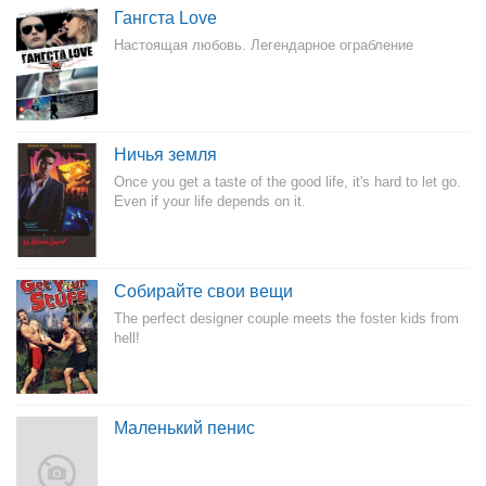
Гангста Love
Настоящая любовь. Легендарное ограбление
Ничья земля
Once you get a taste of the good life, it's hard to let go.
Even if your life depends on it.
Собирайте свои вещи
The perfect designer couple meets the foster kids from
hell!
Маленький пенис