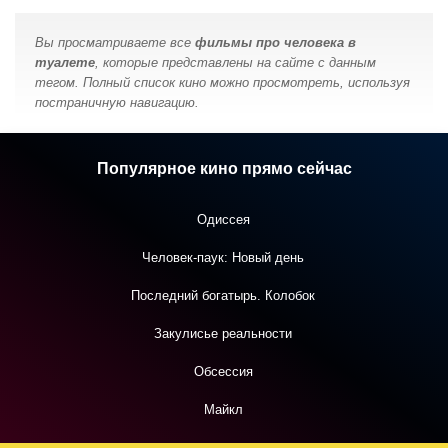
Вы просматриваете все
фильмы про человека в
туалете
, которые представлены на сайте с данным
тегом. Полный список кино можно просмотреть, используя
постраничную навигацию.
Популярное кино прямо сейчас
Одиссея
Человек-паук: Новый день
Последний богатырь. Колобок
Закулисье реальности
Обсессия
Майкл