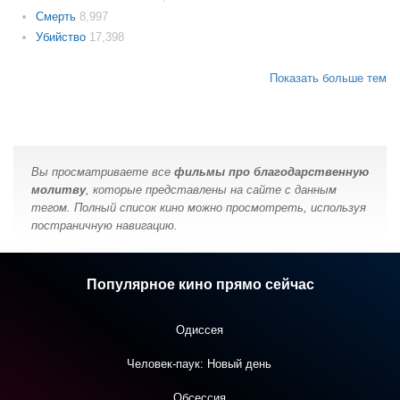
Смерть
8,997
Убийство
17,398
Показать больше тем
Вы просматриваете все
фильмы про благодарственную
молитву
, которые представлены на сайте с данным
тегом. Полный список кино можно просмотреть, используя
постраничную навигацию.
Популярное кино прямо сейчас
Одиссея
Человек-паук: Новый день
Обсессия