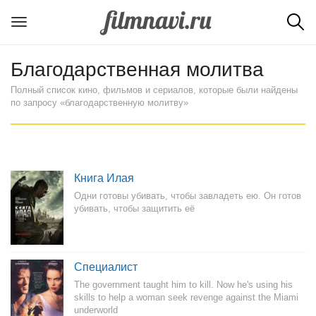
Благодарственная молитва
Полный список кино, фильмов и сериалов, которые были найдены
по запросу «благодарственную молитву»
Книга Илая
Одни готовы убивать, чтобы завладеть ею. Он готов
убивать, чтобы защитить её
Специалист
The government taught him to kill. Now he's using his
skills to help a woman seek revenge against the Miami
underworld