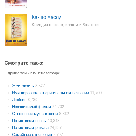
Как по маслу
Комедия о сексе, власти и богатстве
Смотрите также
другие темы в кинематографе
Жестокость
8,527
Имя персонажа в оригинальном названии
11,700
Любовь
8,739
Независимый фильм
24,702
Отношения мужа и жены
8,362
По мотивам пьесы
10,343
По мотивам романа
24,837
Семейные отношения
7,797